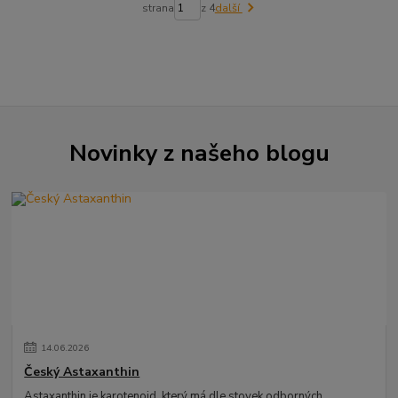
strana
z 4
další
Novinky z našeho blogu
14
.
06
.
2026
Český Astaxanthin
Astaxanthin je karotenoid, který má dle stovek odborných