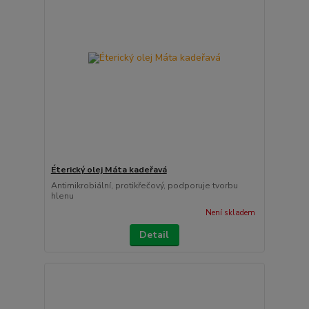
Éterický olej Máta kadeřavá
Antimikrobiální, protikřečový, podporuje tvorbu
hlenu
Není skladem
Detail