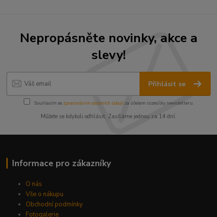
Nepropásněte novinky, akce a
slevy!
Přihlásit se
Souhlasím se
zpracováním osobních údajů
za účelem rozesílky newsletteru.
Můžete se kdykoli odhlásit. Zasíláme jednou za 14 dní.
Informace pro zákazníky
O nás
Vše o nákupu
Obchodní podmínky
Fotogalerie