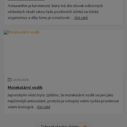
Astaxanthin je karotenoid, který má dle stovek odborných
vědeckých studií celou řadu pozitivních účinků na lidský
organismus a díky tomu je označován ...
číst celé
14
.
06
.
2026
Molekulární vodík
Japonskými vědci bylo zjištěno, že molekulární vodík se jeví jako
nejúčinnější antioxidant, protože je schopný velmi rychle proniknout
všemi biologick...
číst celé
Zobrazit všechny články