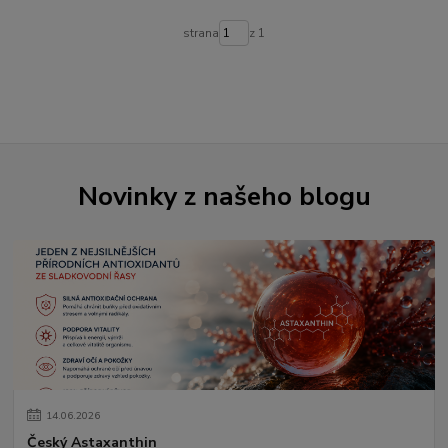
strana
z 1
Novinky z našeho blogu
14
.
06
.
2026
Český Astaxanthin