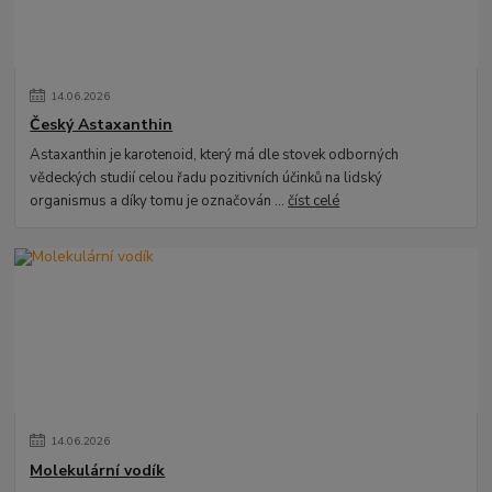
14
.
06
.
2026
Český Astaxanthin
Astaxanthin je karotenoid, který má dle stovek odborných
vědeckých studií celou řadu pozitivních účinků na lidský
organismus a díky tomu je označován ...
číst celé
14
.
06
.
2026
Molekulární vodík