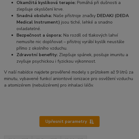
Okamžitá kyslíková terapie:
Pomáhá při dušnosti a
zlepšuje okysličení krve.
Snadná obsluha:
Naše přístroje značky
DEDAKJ (DEDA
Medical Instrument)
jsou tiché, lehké a snadno
ovladatelné.
Bezpečnost a úspora:
Na rozdíl od tlakových lahví
nemusíte nic doplňovat – přístroj vyrábí kyslík neustále
přímo z okolního vzduchu.
Zdravotní benefity:
Zlepšuje spánek, posiluje imunitu a
zvyšuje psychickou i fyzickou výkonnost.
V naší nabídce najdete prověřené modely s průtokem až 9 litrů za
minutu, vybavené funkcí aniontové ionizace pro osvěžení vzduchu
a atomizérem (nebulizérem) pro inhalaci léčiv.
Upřesnit parametry