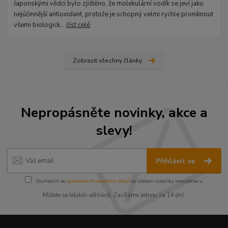
Japonskými vědci bylo zjištěno, že molekulární vodík se jeví jako
nejúčinnější antioxidant, protože je schopný velmi rychle proniknout
všemi biologick...
číst celé
Zobrazit všechny články
Nepropásněte novinky, akce a
slevy!
Přihlásit se
Souhlasím se
zpracováním osobních údajů
za účelem rozesílky newsletteru.
Můžete se kdykoli odhlásit. Zasíláme jednou za 14 dní.