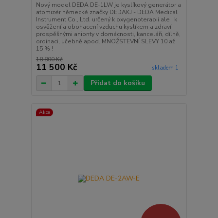
Nový model DEDA DE-1LW je kyslíkový generátor a
atomizér německé značky DEDAKJ - DEDA Medical
Instrument Co., Ltd. určený k oxygenoterapii ale i k
osvěžení a obohacení vzduchu kyslíkem a zdraví
prospěšnými anionty v domácnosti, kanceláři, dílně,
ordinaci, učebně apod. MNOŽSTEVNÍ SLEVY 10 až
15 % !
18 800 Kč
11 500 Kč
skladem 1
Přidat do košíku
Akce