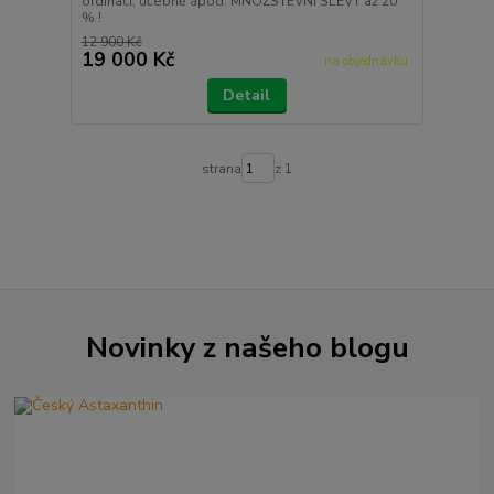
ordinaci, učebně apod. MNOŽSTEVNÍ SLEVY až 20
% !
12 900 Kč
19 000 Kč
na objednávku
Detail
strana
z 1
Novinky z našeho blogu