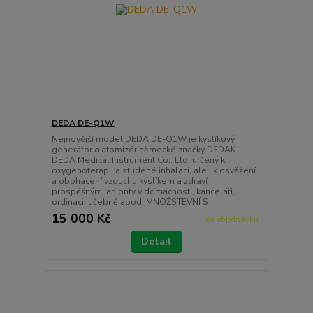
DEDA DE-Q1W
Nejnovější model DEDA DE-Q1W je kyslíkový
generátor a atomizér německé značky DEDAKJ -
DEDA Medical Instrument Co., Ltd. určený k
oxygenoterapii a studené inhalaci, ale i k osvěžení
a obohacení vzduchu kyslíkem a zdraví
prospěšnými anionty v domácnosti, kanceláři,
ordinaci, učebně apod. MNOŽSTEVNÍ S
15 000 Kč
na objednávku
Detail