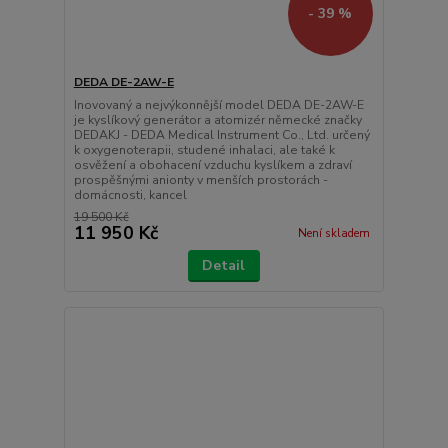
- 39 %
DEDA DE-2AW-E
Inovovaný a nejvýkonnější model DEDA DE-2AW-E
je kyslíkový generátor a atomizér německé značky
DEDAKJ - DEDA Medical Instrument Co., Ltd. určený
k oxygenoterapii, studené inhalaci, ale také k
osvěžení a obohacení vzduchu kyslíkem a zdraví
prospěšnými anionty v menších prostorách -
domácnosti, kancel
19 500 Kč
11 950 Kč
Není skladem
Detail