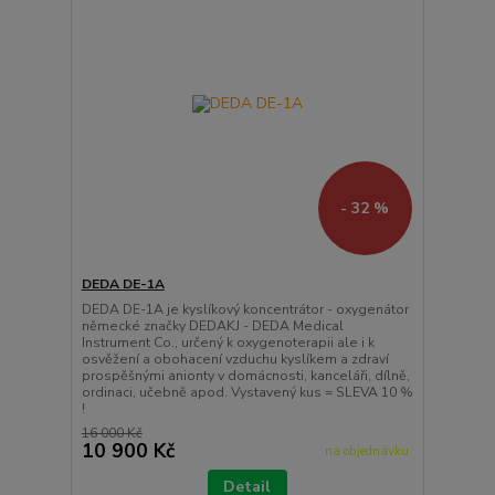
- 32 %
DEDA DE-1A
DEDA DE-1A je kyslíkový koncentrátor - oxygenátor
německé značky DEDAKJ - DEDA Medical
Instrument Co., určený k oxygenoterapii ale i k
osvěžení a obohacení vzduchu kyslíkem a zdraví
prospěšnými anionty v domácnosti, kanceláři, dílně,
ordinaci, učebně apod. Vystavený kus = SLEVA 10 %
!
16 000 Kč
10 900 Kč
na objednávku
Detail