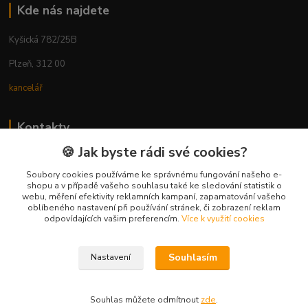
Kde nás najdete
Kyšická 782/25B
Plzeň, 312 00
kancelář
Kontakty
🍪 Jak byste rádi své cookies?
Ing. Michal Vaněk
+420 603 332 100
Soubory cookies používáme ke správnému fungování našeho e-
shopu a v případě vašeho souhlasu také ke sledování statistik o
(Po-Pá, 10-17 hod.)
webu, měření efektivity reklamních kampaní, zapamatování vašeho
oblíbeného nastavení při používání stránek, či zobrazení reklam
info@vyhodnynakup.eu
odpovídajících vašim preferencím.
Více k využití cookies
Souhlasím
Nastavení
Souhlas můžete odmítnout
zde
.