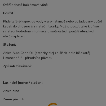
Svěží bohatá balzámová vůně.
Použití:
Přidejte 3-5 kapek do vody v aromalampě nebo požadovaný počet
kapek do difuzéru či inhalační tyčinky. Možno použít také k přímé
inhalaci. Podrobné informace o možnostech použití éterických
olejů najdete v
Složení:
Abies Alba Cone Oil (éterický olej ze šišek jedle bělokoré)
Limonene*. * - přírodního původu
Způsob získávání:
Latinské jméno / složení:
Abies alba
Země původu: