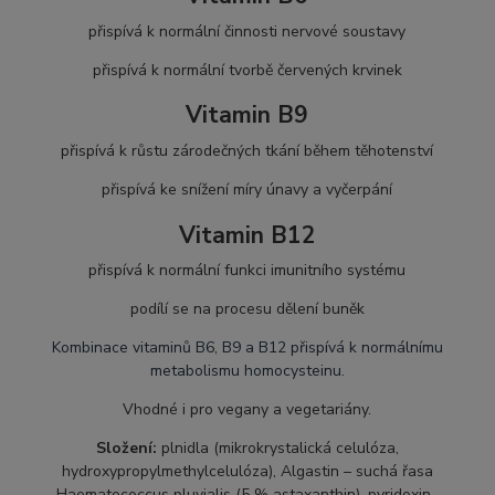
přispívá k normální činnosti nervové soustavy
přispívá k normální tvorbě červených krvinek
Vitamin B9
přispívá k růstu zárodečných tkání během těhotenství
přispívá ke snížení míry únavy a vyčerpání
Vitamin B12
přispívá k normální funkci imunitního systému
podílí se na procesu dělení buněk
Kombinace vitaminů B6, B9 a B12 přispívá k normálnímu
metabolismu homocysteinu.
Vhodné i pro vegany a vegetariány.
Složení:
plnidla (mikrokrystalická celulóza,
hydroxypropylmethylcelulóza), Algastin – suchá řasa
Haematococcus pluvialis (5 % astaxanthin), pyridoxin-