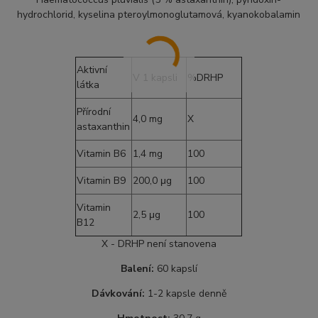
hydrochlorid, kyselina pteroylmonoglutamová, kyanokobalamin
Aktivní
V 1 kapsli
%DRHP
látka
Přírodní
4,0 mg
X
astaxanthin
Vitamin B6
1,4 mg
100
Vitamin B9
200,0 μg
100
Vitamin
2,5 μg
100
B12
X - DRHP není stanovena
Balení:
60 kapslí
Dávkování:
1-2 kapsle denně