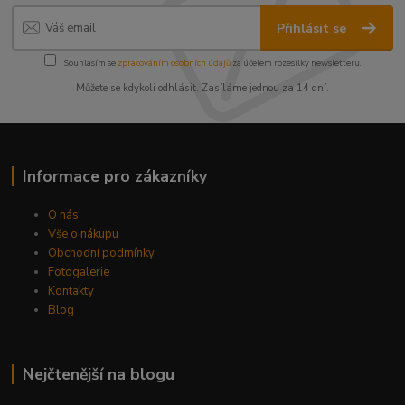
Přihlásit se
Souhlasím se
zpracováním osobních údajů
za účelem rozesílky newsletteru.
Můžete se kdykoli odhlásit. Zasíláme jednou za 14 dní.
Informace pro zákazníky
O nás
Vše o nákupu
Obchodní podmínky
Fotogalerie
Kontakty
Blog
Nejčtenější na blogu