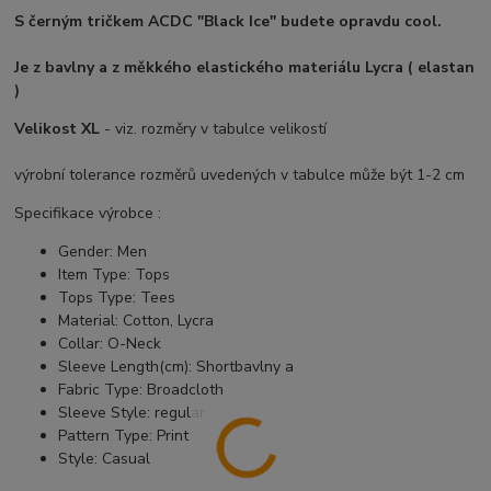
S černým tričkem ACDC "Black Ice" budete opravdu cool.
Je z bavlny a z měkkého elastického materiálu Lycra ( elastan
)
Velikost XL
- viz. rozměry v tabulce velikostí
výrobní tolerance rozměrů uvedených v tabulce může být 1-2 cm
Specifikace výrobce :
Gender:
Men
Item Type:
Tops
Tops Type:
Tees
Material:
Cotton, Lycra
Collar:
O-Neck
Sleeve Length(cm):
Shortbavlny a
Fabric Type:
Broadcloth
Sleeve Style:
regular
Pattern Type:
Print
Style:
Casual