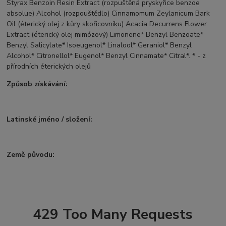
Styrax Benzoin Resin Extract (rozpuštěná pryskyřice benzoe
absolue) Alcohol (rozpouštědlo) Cinnamomum Zeylanicum Bark
Oil (éterický olej z kůry skořicovníku) Acacia Decurrens Flower
Extract (éterický olej mimózový) Limonene* Benzyl Benzoate*
Benzyl Salicylate* Isoeugenol* Linalool* Geraniol* Benzyl
Alcohol* Citronellol* Eugenol* Benzyl Cinnamate* Citral*. * - z
přírodních éterických olejů
Způsob získávání:
Latinské jméno / složení:
Země původu:
429 Too Many Requests