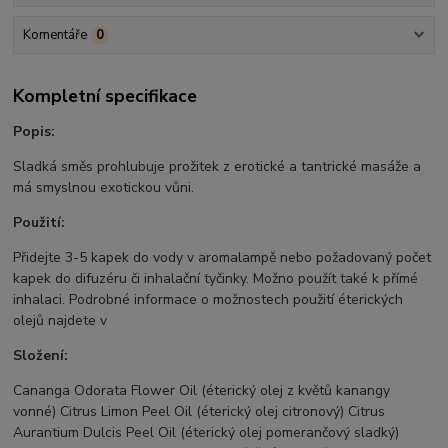
Komentáře
0
Kompletní specifikace
Popis:
Sladká směs prohlubuje prožitek z erotické a tantrické masáže a
má smyslnou exotickou vůni.
Použití:
Přidejte 3-5 kapek do vody v aromalampě nebo požadovaný počet
kapek do difuzéru či inhalační tyčinky. Možno použít také k přímé
inhalaci. Podrobné informace o možnostech použití éterických
olejů najdete v
Složení:
Cananga Odorata Flower Oil (éterický olej z květů kanangy
vonné) Citrus Limon Peel Oil (éterický olej citronový) Citrus
Aurantium Dulcis Peel Oil (éterický olej pomerančový sladký)