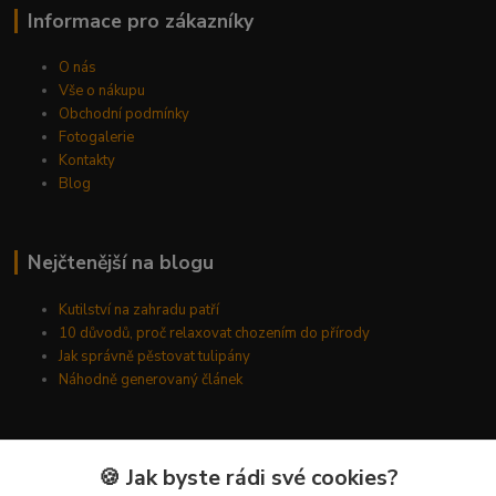
Informace pro zákazníky
O nás
Vše o nákupu
Obchodní podmínky
Fotogalerie
Kontakty
Blog
Nejčtenější na blogu
Kutilství na zahradu patří
10 důvodů, proč relaxovat chozením do přírody
Jak správně pěstovat tulipány
Náhodně generovaný článek
Kde nás najdete
🍪 Jak byste rádi své cookies?