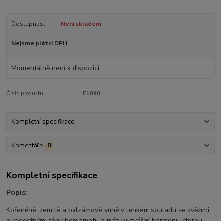
Dostupnost
Není skladem
Nejsme plátci DPH
Momentálně není k dispozici
Číslo produktu:
E1090
Kompletní specifikace
Komentáře
0
Kompletní specifikace
Popis:
Kořeněné, zemité a balzámové vůně v lehkém souladu se svěžími
a radostnými tóny bergamotu a máty vytvářejí harmonii, kterou