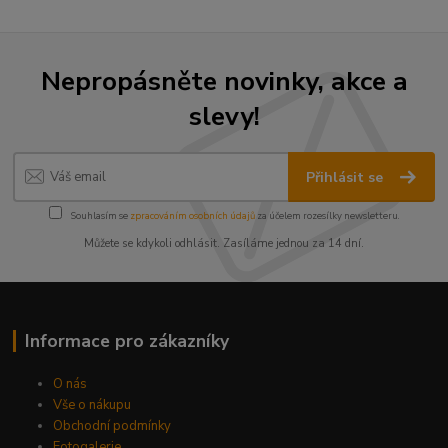
Nepropásněte novinky, akce a
slevy!
Přihlásit se
Souhlasím se
zpracováním osobních údajů
za účelem rozesílky newsletteru.
Můžete se kdykoli odhlásit. Zasíláme jednou za 14 dní.
Informace pro zákazníky
O nás
Vše o nákupu
Obchodní podmínky
Fotogalerie