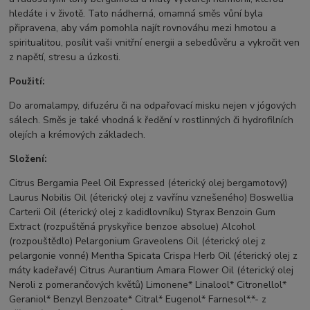
hledáte i v životě. Tato nádherná, omamná směs vůní byla
připravena, aby vám pomohla najít rovnováhu mezi hmotou a
spiritualitou, posílit vaši vnitřní energii a sebedůvěru a vykročit ven
z napětí, stresu a úzkosti.
Použití:
Do aromalampy, difuzéru či na odpařovací misku nejen v jógových
sálech. Směs je také vhodná k ředění v rostlinných či hydrofilních
olejích a krémových základech.
Složení:
Citrus Bergamia Peel Oil Expressed (éterický olej bergamotový)
Laurus Nobilis Oil (éterický olej z vavřínu vznešeného) Boswellia
Carterii Oil (éterický olej z kadidlovníku) Styrax Benzoin Gum
Extract (rozpuštěná pryskyřice benzoe absolue) Alcohol
(rozpouštědlo) Pelargonium Graveolens Oil (éterický olej z
pelargonie vonné) Mentha Spicata Crispa Herb Oil (éterický olej z
máty kadeřavé) Citrus Aurantium Amara Flower Oil (éterický olej
Neroli z pomerančových květů) Limonene* Linalool* Citronellol*
Geraniol* Benzyl Benzoate* Citral* Eugenol* Farnesol*.*- z