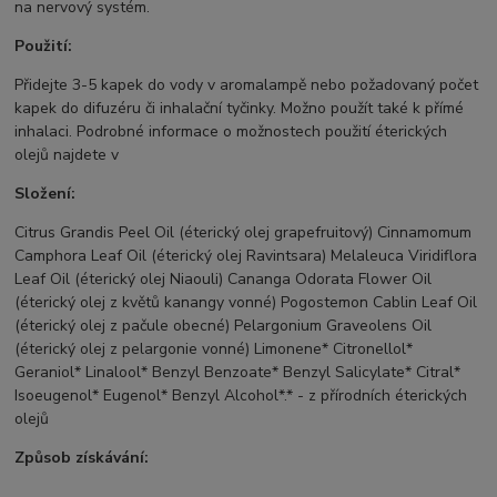
na nervový systém.
Použití:
Přidejte 3-5 kapek do vody v aromalampě nebo požadovaný počet
kapek do difuzéru či inhalační tyčinky. Možno použít také k přímé
inhalaci. Podrobné informace o možnostech použití éterických
olejů najdete v
Složení:
Citrus Grandis Peel Oil (éterický olej grapefruitový) Cinnamomum
Camphora Leaf Oil (éterický olej Ravintsara) Melaleuca Viridiflora
Leaf Oil (éterický olej Niaouli) Cananga Odorata Flower Oil
(éterický olej z květů kanangy vonné) Pogostemon Cablin Leaf Oil
(éterický olej z pačule obecné) Pelargonium Graveolens Oil
(éterický olej z pelargonie vonné) Limonene* Citronellol*
Geraniol* Linalool* Benzyl Benzoate* Benzyl Salicylate* Citral*
Isoeugenol* Eugenol* Benzyl Alcohol*.* - z přírodních éterických
olejů
Způsob získávání: