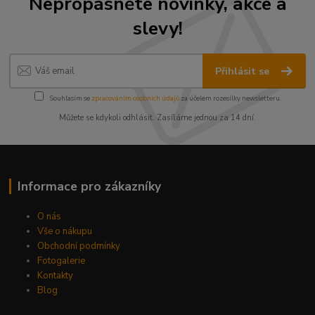
Nepropásněte novinky, akce a
slevy!
Přihlásit se
Souhlasím se
zpracováním osobních údajů
za účelem rozesílky newsletteru.
Můžete se kdykoli odhlásit. Zasíláme jednou za 14 dní.
Informace pro zákazníky
O nás
Vše o nákupu
Obchodní podmínky
Fotogalerie
Kontakty
Blog