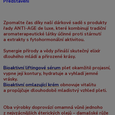
Představení
Zpomalte čas díky naší dárkové sadě s produkty
řady ANTI-AGE de luxe, které kombinují tradiční
aromaterapeutické látky účinné proti stárnutí
a extrakty s fytohormonální aktivitou.
Synergie přírody a vědy přináší skutečný elixír
dlouhého mládí a přirozené krásy.
Bioaktivní liftingové sérum
pleť okamžitě projasní,
vypne její kontury, hydratuje a vyhladí jemné
vrásky.
Bioaktivní omlazující krém
obnovuje vitalitu
a propůjčuje dlouhodobě mladistvý vzhled pleti.
Oba výrobky doprovází omamná vůně jednoho
z nejvzácnějších éterických olejů – damašské růže