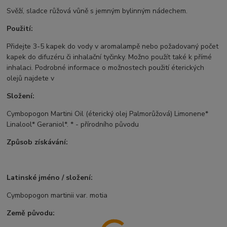
Svěží, sladce růžová vůně s jemným bylinným nádechem.
Použití:
Přidejte 3-5 kapek do vody v aromalampě nebo požadovaný počet
kapek do difuzéru či inhalační tyčinky. Možno použít také k přímé
inhalaci. Podrobné informace o možnostech použití éterických
olejů najdete v
Složení:
Cymbopogon Martini Oil (éterický olej Palmorůžová) Limonene*
Linalool* Geraniol*. * - přírodního původu
Způsob získávání:
Latinské jméno / složení:
Cymbopogon martinii var. motia
Země původu: