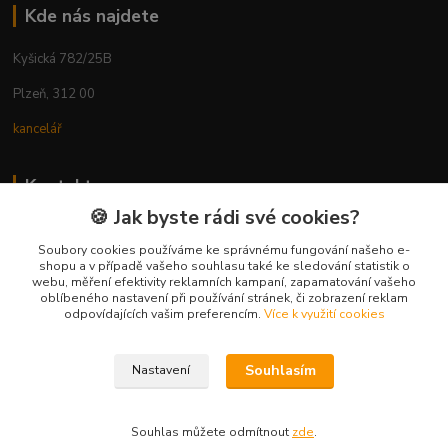
Kde nás najdete
Kyšická 782/25B
Plzeň, 312 00
kancelář
Kontakty
🍪 Jak byste rádi své cookies?
Ing. Michal Vaněk
+420 603 332 100
Soubory cookies používáme ke správnému fungování našeho e-
shopu a v případě vašeho souhlasu také ke sledování statistik o
(Po-Pá, 10-17 hod.)
webu, měření efektivity reklamních kampaní, zapamatování vašeho
oblíbeného nastavení při používání stránek, či zobrazení reklam
info@vyhodnynakup.eu
odpovídajících vašim preferencím.
Více k využití cookies
Souhlasím
Nastavení
Souhlas můžete odmítnout
zde
.
Vytvořeno na
Eshop-rychle.cz