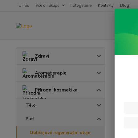
O nás
Vše o nákupu
Fotogalerie
Kontakty
Blog
Úvod
P
Zdraví
Obli
Aromaterapie
Přírodní kosmetika
Tělo
Pleť
Obličejové regenerační oleje