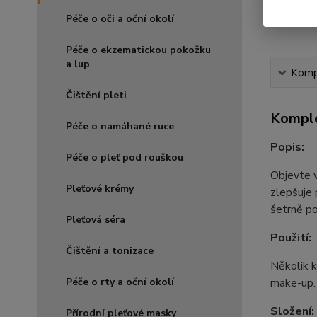
Péče o oči a oční okolí
Péče o ekzematickou pokožku
a lup
Kompl
Čištění pleti
Komple
Péče o namáhané ruce
Popis:
Péče o pleť pod rouškou
Objevte v
Pleťové krémy
zlepšuje 
šetrně po
Pleťová séra
Použití:
Čištění a tonizace
Několik k
Péče o rty a oční okolí
make-up.
Složení:
Přírodní pleťové masky