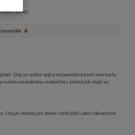
roduktu:
N1000
Komentáře
0
hat. Olej se rychle vpíjí a nezanechává pocit mastnoty,
ky svému neutrálnímu složení bez éterických olejů se
 Olej je vhodný pro denní i noční péči i jako základ pod