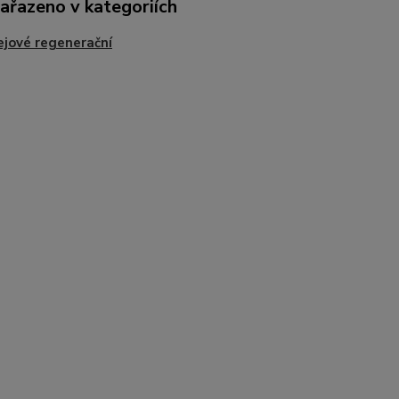
zařazeno v kategoriích
ejové regenerační