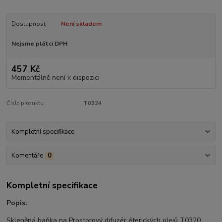
Dostupnost
Není skladem
Nejsme plátci DPH
457 Kč
Momentálně není k dispozici
Číslo produktu:
T0324
Kompletní specifikace
Komentáře
0
Kompletní specifikace
Popis:
Skleněná baňka na Prostorový difuzér éterických olejů T0320.