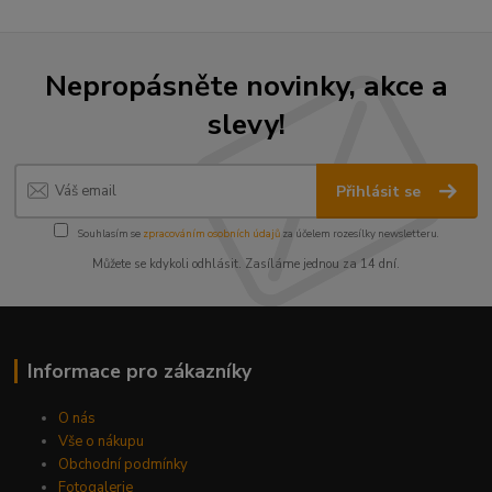
Nepropásněte novinky, akce a
slevy!
Přihlásit se
Souhlasím se
zpracováním osobních údajů
za účelem rozesílky newsletteru.
Můžete se kdykoli odhlásit. Zasíláme jednou za 14 dní.
Informace pro zákazníky
O nás
Vše o nákupu
Obchodní podmínky
Fotogalerie