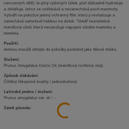
narozených dětí). Je plný výživných látek, pleť důkladně hydratuje
a zklidňuje, lehce se vstřebává a nezanechává pocit mastnoty.
Vytváří na pokožce jemný ochranný film, který ji revitalizuje a
zanechává sametově hebkou na dotek. Téměř neznatelná
mandlová vůně, která nenarušuje napojení vůněmi maminky a
miminka.
Použití:
Jemnou masáží vtírejte do pokožky podobně jako tělové mléko.
Složení:
Prunus Amygdalus Dulcis Oil (mandlový rostlinný olej).
Způsob získávání:
Čištěný lékopisné kvality / jednodruhový
Latinské jméno / složení:
Prunus amygdalus var. dulce
Země původu: