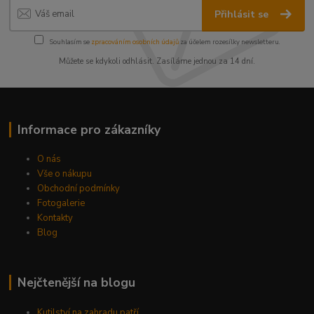
Přihlásit se
Souhlasím se
zpracováním osobních údajů
za účelem rozesílky newsletteru.
Můžete se kdykoli odhlásit. Zasíláme jednou za 14 dní.
Informace pro zákazníky
O nás
Vše o nákupu
Obchodní podmínky
Fotogalerie
Kontakty
Blog
Nejčtenější na blogu
Kutilství na zahradu patří