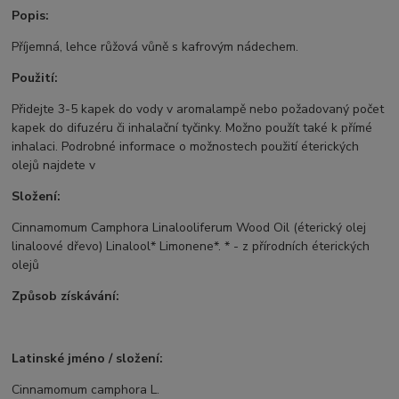
Popis:
Příjemná, lehce růžová vůně s kafrovým nádechem.
Použití:
Přidejte 3-5 kapek do vody v aromalampě nebo požadovaný počet
kapek do difuzéru či inhalační tyčinky. Možno použít také k přímé
inhalaci. Podrobné informace o možnostech použití éterických
olejů najdete v
Složení:
Cinnamomum Camphora Linalooliferum Wood Oil (éterický olej
linaloové dřevo) Linalool* Limonene*. * - z přírodních éterických
olejů
Způsob získávání:
Latinské jméno / složení:
Cinnamomum camphora L.