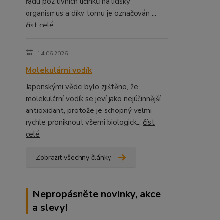
řadu pozitivních účinků na lidský
organismus a díky tomu je označován ...
číst celé
14.06.2026
Molekulární vodík
Japonskými vědci bylo zjištěno, že
molekulární vodík se jeví jako nejúčinnější
antioxidant, protože je schopný velmi
rychle proniknout všemi biologick...
číst
celé
Zobrazit všechny články
Nepropásněte novinky, akce
a slevy!