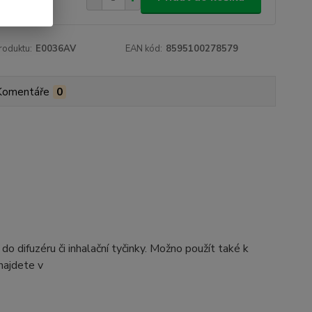
roduktu:
E0036AV
EAN kód:
8595100278579
Komentáře
0
difuzéru či inhalační tyčinky. Možno použít také k
najdete v