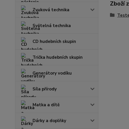
Zboží 
Zvuková technika
Teste
Světelná technika
CD hudebních skupin
Trička hudebních skupin
Generátory vodíku
Síla přírody
Matka a dítě
Dárky a doplňky