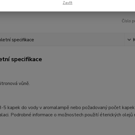
Zavřít
Číslo p
etní specifikace
tní specifikace
itronová vůně.
3-5 kapek do vody v aromalampě nebo požadovaný počet kapek do 
alaci. Podrobné informace o možnostech použití éterických olejů 