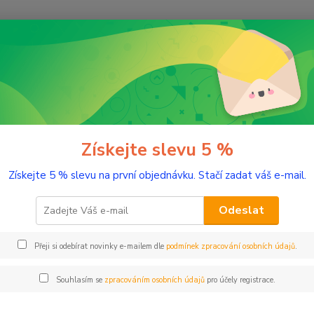
Nevíte
Hledat
+420
(Po-Pá
romaterapie
Testery éterických olejů
Lemongras 2 ml tester sklo
ngras 2 ml tester sklo
Získejte slevu 5 %
Získejte 5 % slevu na první objednávku. Stačí zadat váš e-mail.
Protiba
Odeslat
Dos
Přeji si odebírat novinky e-mailem dle
podmínek zpracování osobních údajů
.
Nej
Souhlasím se
zpracováním osobních údajů
pro účely registrace.
67