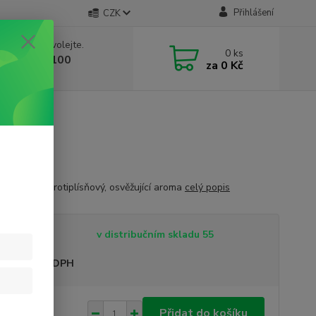
Přihlášení
CZK
 si rady? Zavolejte.
0
ks
 603 332 100
za
0 Kč
, 10-17 hod.)
kteriální a protiplísňový, osvěžující aroma
celý popis
tupnost
v distribučním skladu 55
sme plátci DPH
 Kč
Přidat do košíku