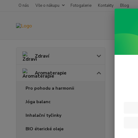
O nás
Vše o nákupu
Fotogalerie
Kontakty
Blog
Úvod
A
Zdraví
Lemo
Aromaterapie
Pro pohodu a harmonii
Jóga balanc
Inhalační tyčinky
BIO éterické oleje