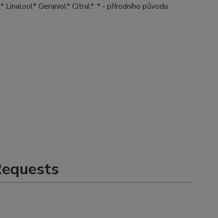
inalool* Geraniol* Citral*. * - přírodního původu
Requests