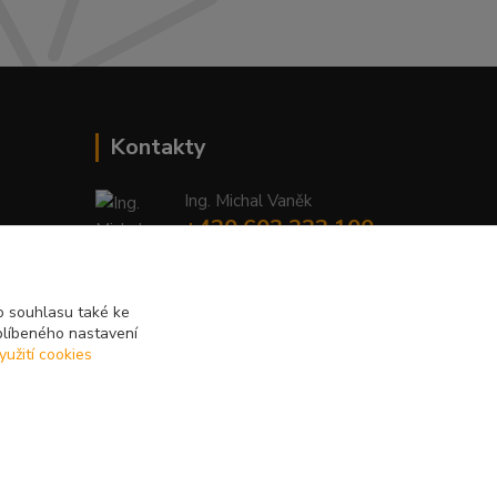
Kontakty
Ing. Michal Vaněk
+420 603 332 100
(Po-Pá, 10-17 hod.)
info@vyhodnynakup.eu
 souhlasu také ke
blíbeného nastavení
yužití cookies