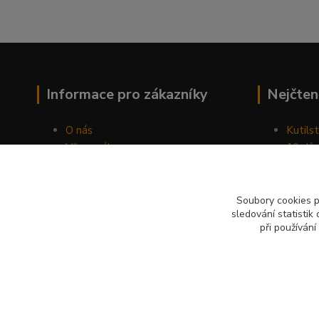
Informace pro zákazníky
Nejčten
O nás
Kutilst
Vše o nákupu
10 dův
Obchodní podmínky
chozen
Fotogalerie
Jak sp
Kontakty
Náhod
Soubory cookies 
sledování statisti
Blog
při používání