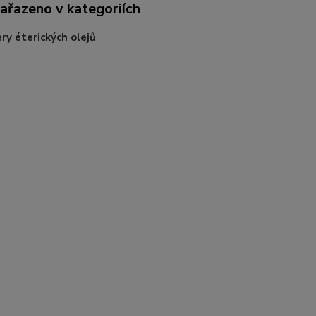
zařazeno v kategoriích
ry éterických olejů