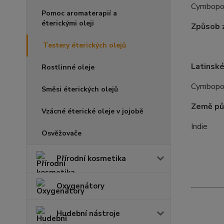
Cymbopogo
Pomoc aromaterapií a
éterickými oleji
Způsob z
Testery éterických olejů
Latinské
Rostlinné oleje
Cymbopogo
Směsi éterických olejů
Země pů
Vzácné éterické oleje v jojobě
Indie
Osvěžovače
Přírodní kosmetika
Oxygenátory
Hudební nástroje