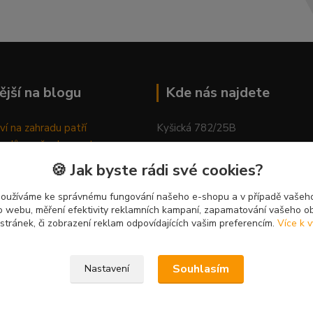
ější na blogu
Kde nás najdete
ví na zahradu patří
Kyšická 782/25B
odů, proč relaxovat
Plzeň, 312 00
ím do přírody
🍪 Jak byste rádi své cookies?
rávně pěstovat tulipány
kancelář
ně generovaný článek
používáme ke správnému fungování našeho e-shopu a v případě vašeho
k o webu, měření efektivity reklamních kampaní, zapamatování vašeho o
 stránek, či zobrazení reklam odpovídajících vašim preferencím.
Více k v
Souhlasím
Nastavení