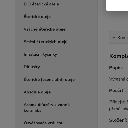
BIO éterické oleje
Éterické oleje
Vzácné éterické oleje
Kompl
Směsi éterických olejů
Inhalační tyčinky
Komple
Difuzéry
Popis:
Výrazná c
Éterické (esenciální) oleje
Použití:
Absolue oleje
Přidejte 
Aroma difuzéry a vonná
přímé inh
keramika
Složení:
Osvěžovače vzduchu