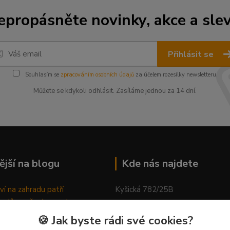
epropásněte novinky, akce a slev
Přihlásit se
Souhlasím se
zpracováním osobních údajů
za účelem rozesílky newsletteru.
Můžete se kdykoli odhlásit. Zasíláme jednou za 14 dní.
ější na blogu
Kde nás najdete
ví na zahradu patří
Kyšická 782/25B
odů, proč relaxovat
Plzeň, 312 00
ím do přírody
🍪 Jak byste rádi své cookies?
rávně pěstovat tulipány