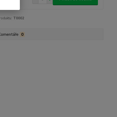
roduktu:
T0002
Komentáře
0