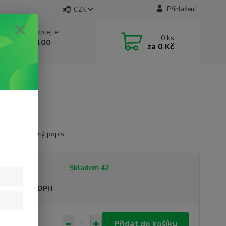
Přihlášení
CZK
 si rady? Zavolejte.
0
ks
 603 332 100
za
0 Kč
, 10-17 hod.)
hev L0003
celý popis
tupnost
Skladem 42
sme plátci DPH
 Kč
Přidat do košíku