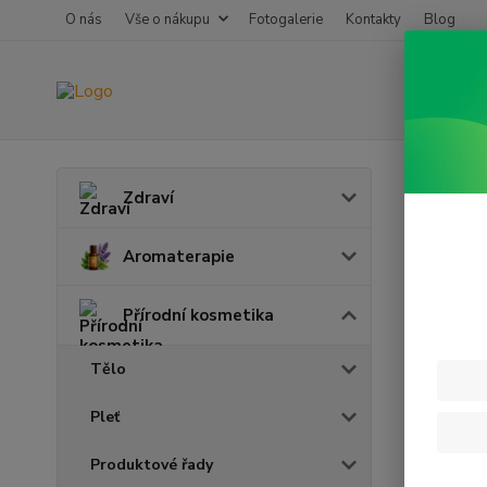
O nás
Vše o nákupu
Fotogalerie
Kontakty
Blog
Úvod
P
Zdraví
Kapa
Aromaterapie
Přírodní kosmetika
Tělo
Pleť
Produktové řady