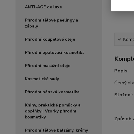
ANTI-AGE de luxe
Přírodní tělové peelingy a
zábaly
Kompl
Přírodní koupelové oleje
Přírodní opalovací kosmetika
Komple
Přírodní masážní oleje
Popis:
Kosmetické sady
Černý pla
Přírodní pánská kosmetika
Složení:
Knihy, praktické pomůcky a
doplňky | Vzorky přírodní
kosmetiky
Způsob z
Přírodní tělové balzámy, krémy