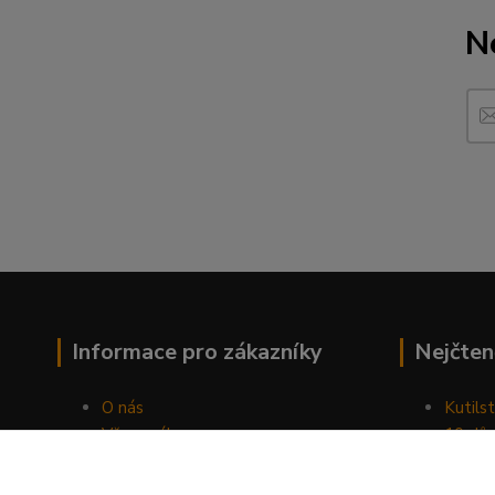
N
Informace pro zákazníky
Nejčten
O nás
Kutilst
Vše o nákupu
10 dův
Obchodní podmínky
chozen
Fotogalerie
Jak sp