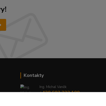
y!
Kontakty
Ing. Michal Vaněk
+420 603 332 100
(Po-Pá, 10-17 hod.)