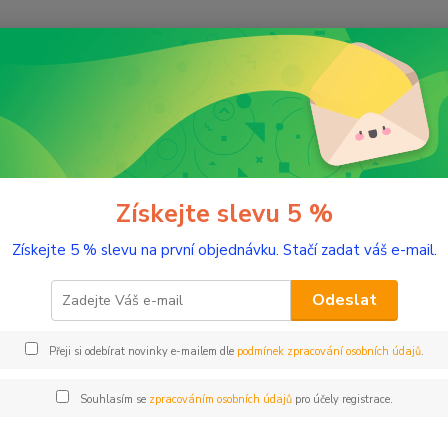
Nevíte
Hledat
+420
(Po-Pá
řírodní kosmetika
Obaly na kosmetiku
Kapací pipeta černá 20 ml
cí pipeta černá 20 ml
Získejte slevu 5 %
Získejte 5 % slevu na první objednávku. Stačí zadat váš e-mail.
Pro la
Odeslat
Dos
Přeji si odebírat novinky e-mailem dle
podmínek zpracování osobních údajů
.
Nej
Souhlasím se
zpracováním osobních údajů
pro účely registrace.
19