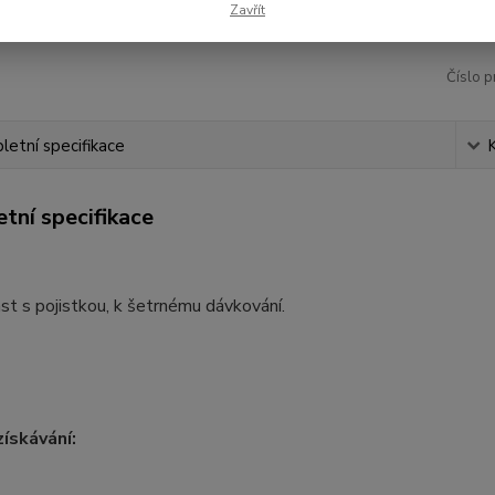
Zavřít
Číslo p
etní specifikace
tní specifikace
st s pojistkou, k šetrnému dávkování.
ískávání: