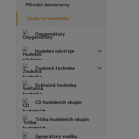
Přírodní deodoranty
Obaly na kosmetiku
Oxygenátory
Hudební nástroje
Zvuková technika
Světelná technika
CD hudebních skupin
Trička hudebních skupin
Generátory vodíku