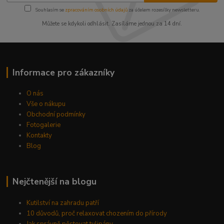
Souhlasím se
zpracováním osobních údajů
za účelem rozesílky newsletteru.
Můžete se kdykoli odhlásit. Zasíláme jednou za 14 dní.
Informace pro zákazníky
O nás
Vše o nákupu
Obchodní podmínky
Fotogalerie
Kontakty
Blog
Nejčtenější na blogu
Kutilství na zahradu patří
10 důvodů, proč relaxovat chozením do přírody