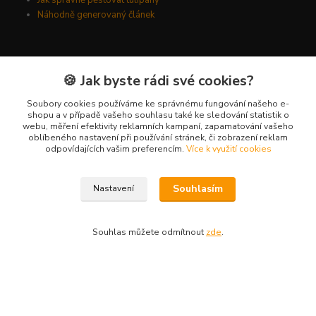
Jak správně pěstovat tulipány
Náhodně generovaný článek
Kde nás najdete
🍪 Jak byste rádi své cookies?
Kyšická 782/25B
Soubory cookies používáme ke správnému fungování našeho e-
shopu a v případě vašeho souhlasu také ke sledování statistik o
Plzeň, 312 00
webu, měření efektivity reklamních kampaní, zapamatování vašeho
oblíbeného nastavení při používání stránek, či zobrazení reklam
kancelář
odpovídajících vašim preferencím.
Více k využití cookies
Kontakty
Souhlasím
Nastavení
Ing. Michal Vaněk
+420 603 332 100
Souhlas můžete odmítnout
zde
.
(Po-Pá, 10-17 hod.)
info@vyhodnynakup.eu