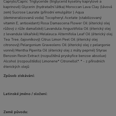
Caprylic/Capric Triglyceride (triglycerid kyseliny kaprylové a
kaprinové) Glycerin (hydratační látka) Moroccan Lava Clay (lávová
zem) Sucrose Laurate (přírodní emulgátor ) Aqua
(demineralizovaná voda) Tocopheryl Acetate (stabilizovaný
vitamin E, antioxidant) Rosa Damascena Flower Oil (éterický olej
růžový z růže damašské) Lavandula Angustifolia Oil (éterický olej
z levandule lékařské) Melaleuca Alternifolia Leaf Oil (éterický olej
Tea Tree, čajovníkový) Citrus Limon Peel Oil (éterický olej
citronový) Pelargonium Graveolens Oil (éterický olej z pelargonie
vonné) Mentha Piperita Oil (éterický olej z máty peprné) Styrax
Benzoin Resin Extract (rozpuštěná pryskyřice benzoe absolue)
Alcohol (rozpouštědlo) Limonene* Citronellol*. * - z přírodních
éterických olejů
Způsob získávání:
Latinské jméno / složení:
Země původu: