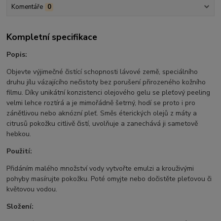
Komentáře
0
Kompletní specifikace
Popis:
Objevte výjimečné čistící schopnosti lávové země, speciálního
druhu jílu vázajícího nečistoty bez porušení přirozeného kožního
filmu. Díky unikátní konzistenci olejového gelu se pleťový peeling
velmi lehce roztírá a je mimořádně šetrný, hodí se proto i pro
zánětlivou nebo aknózní pleť. Směs éterických olejů z máty a
citrusů pokožku citlivě čistí, uvolňuje a zanechává ji sametově
hebkou.
Použití:
Přidáním malého množství vody vytvořte emulzi a krouživými
pohyby masírujte pokožku. Poté omyjte nebo dočistěte pleťovou či
květovou vodou.
Složení: