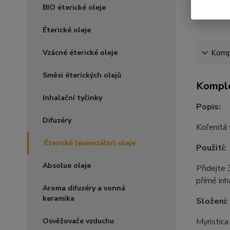
BIO éterické oleje
Éterické oleje
Vzácné éterické oleje
Kompl
Směsi éterických olejů
Komple
Inhalační tyčinky
Popis:
Difuzéry
Kořenitá
Éterické (esenciální) oleje
Použití:
Absolue oleje
Přidejte 
přímé inh
Aroma difuzéry a vonná
keramika
Složení:
Osvěžovače vzduchu
Myristica