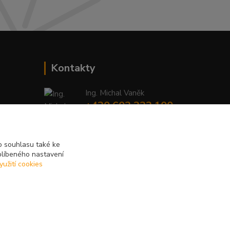
Kontakty
Ing. Michal Vaněk
+420 603 332 100
(Po-Pá, 10-17 hod.)
info@vyhodnynakup.eu
 souhlasu také ke
blíbeného nastavení
yužití cookies