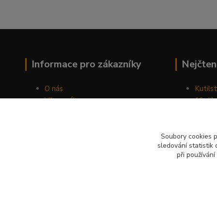
Informace pro zákazníky
Nejčten
O nás
Kutilst
Vše o nákupu
10 dův
Obchodní podmínky
chozen
Fotogalerie
Jak sp
Kontakty
Náhod
Soubory cookies 
sledování statisti
Blog
při používání