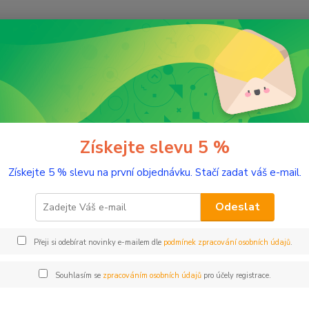
Nevíte
Hledat
+420
(Po-Pá
romaterapie
Éterické (esenciální) oleje
Éterický olej Muškátový oříše
ický olej Muškátový oříšek
Získejte slevu 5 %
Získejte 5 % slevu na první objednávku. Stačí zadat váš e-mail.
Posiluj
Odeslat
Dos
Přeji si odebírat novinky e-mailem dle
podmínek zpracování osobních údajů
.
Nej
Souhlasím se
zpracováním osobních údajů
pro účely registrace.