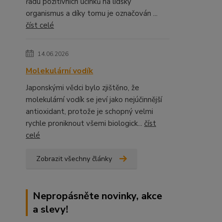
řadu pozitivních účinků na lidský
organismus a díky tomu je označován ...
číst celé
14.06.2026
Molekulární vodík
Japonskými vědci bylo zjištěno, že
molekulární vodík se jeví jako nejúčinnější
antioxidant, protože je schopný velmi
rychle proniknout všemi biologick...
číst
celé
Zobrazit všechny články
Nepropásněte novinky, akce
a slevy!