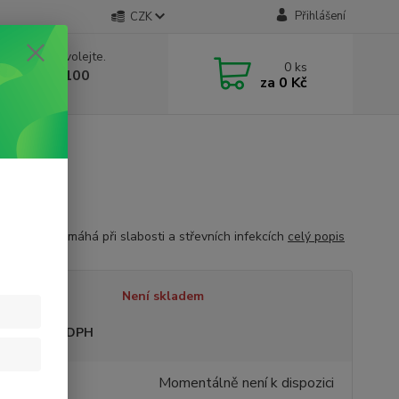
Přihlášení
CZK
 si rady? Zavolejte.
0
ks
 603 332 100
za
0 Kč
, 10-17 hod.)
k
e trávení, pomáhá při slabosti a střevních infekcích
celý popis
tupnost
Není skladem
sme plátci DPH
Momentálně není k dispozici