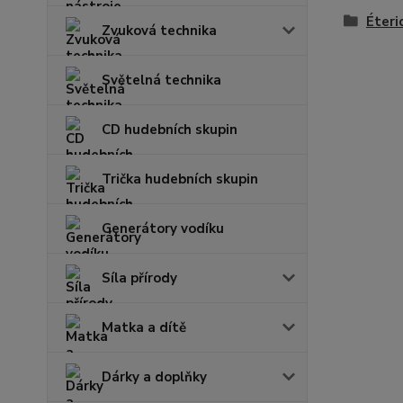
Éteri
Zvuková technika
Světelná technika
CD hudebních skupin
Trička hudebních skupin
Generátory vodíku
Síla přírody
Matka a dítě
Dárky a doplňky