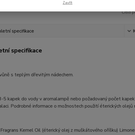
Zavřít
Číslo p
etní specifikace
tní specifikace
 vůně s teplým dřevitým nádechem.
3-5 kapek do vody v aromalampě nebo požadovaný počet kapek do 
alaci. Podrobné informace o možnostech použití éterických olejů 
 Fragrans Kernel Oil (éterický olej z muškátového oříšku) Limone