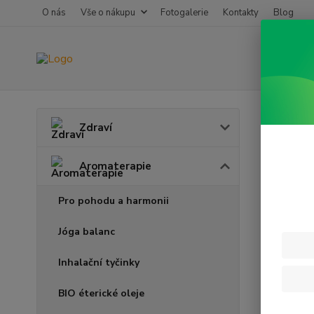
O nás
Vše o nákupu
Fotogalerie
Kontakty
Blog
Úvod
A
Zdraví
Éter
Aromaterapie
Pro pohodu a harmonii
Jóga balanc
Inhalační tyčinky
BIO éterické oleje