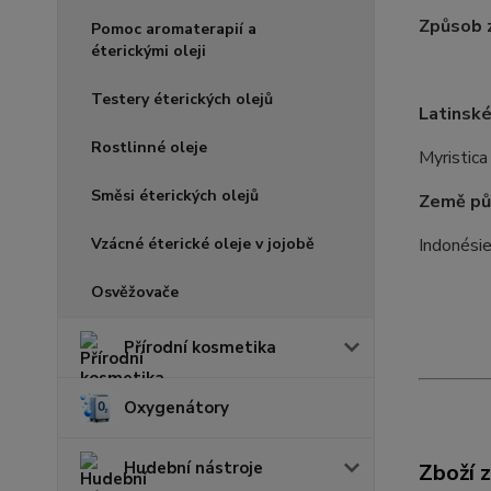
Způsob z
Pomoc aromaterapií a
éterickými oleji
Testery éterických olejů
Latinské
Rostlinné oleje
Myristica
Směsi éterických olejů
Země pů
Vzácné éterické oleje v jojobě
Indonési
Osvěžovače
Přírodní kosmetika
Oxygenátory
Hudební nástroje
Zboží 