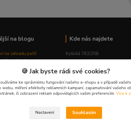
ější na blogu
Kde nás najdete
ví na zahradu patří
Kyšická 782/25B
odů, proč relaxovat
Plzeň, 312 00
ím do přírody
🍪 Jak byste rádi své cookies?
rávně pěstovat tulipány
kancelář
ně generovaný článek
používáme ke správnému fungování našeho e-shopu a v případě vašeho
k o webu, měření efektivity reklamních kampaní, zapamatování vašeho o
 stránek, či zobrazení reklam odpovídajících vašim preferencím.
Více k v
Souhlasím
Nastavení