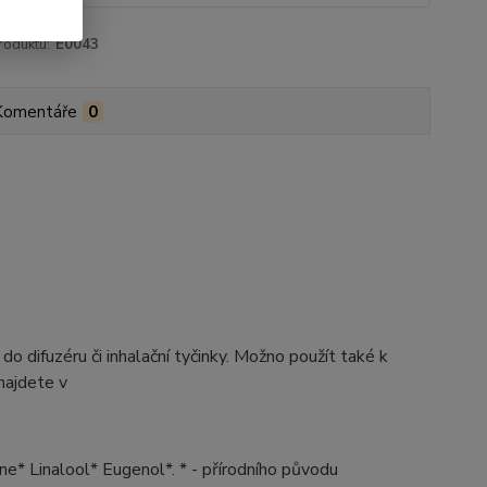
roduktu:
E0043
Komentáře
0
difuzéru či inhalační tyčinky. Možno použít také k
najdete v
ne* Linalool* Eugenol*. * - přírodního původu