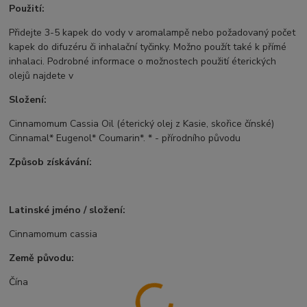
Použití:
Přidejte 3-5 kapek do vody v aromalampě nebo požadovaný počet
kapek do difuzéru či inhalační tyčinky. Možno použít také k přímé
inhalaci. Podrobné informace o možnostech použití éterických
olejů najdete v
Složení:
Cinnamomum Cassia Oil (éterický olej z Kasie, skořice čínské)
Cinnamal* Eugenol* Coumarin*. * - přírodního původu
Způsob získávání:
Latinské jméno / složení:
Cinnamomum cassia
Země původu:
Čína