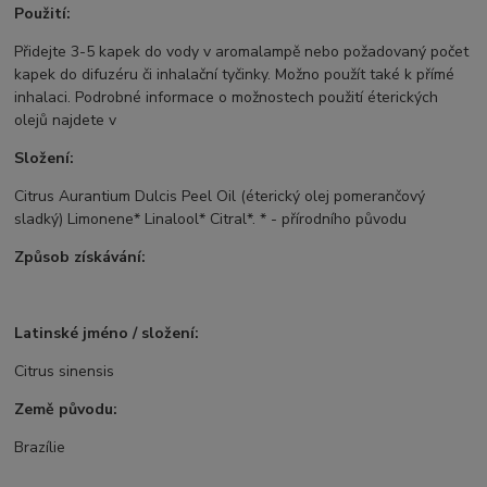
Použití:
Přidejte 3-5 kapek do vody v aromalampě nebo požadovaný počet
kapek do difuzéru či inhalační tyčinky. Možno použít také k přímé
inhalaci. Podrobné informace o možnostech použití éterických
olejů najdete v
Složení:
Citrus Aurantium Dulcis Peel Oil (éterický olej pomerančový
sladký) Limonene* Linalool* Citral*. * - přírodního původu
Způsob získávání:
Latinské jméno / složení:
Citrus sinensis
Země původu:
Brazílie