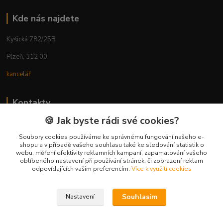
Kde nás najdete
Kyšická 782/25B
Plzeň, 312 00
kancelář
Kontakty
🍪 Jak byste rádi své cookies?
Ing. Michal Vaněk
+420 603 332 100
Soubory cookies používáme ke správnému fungování našeho e-
shopu a v případě vašeho souhlasu také ke sledování statistik o
(Po-Pá, 10-17 hod.)
webu, měření efektivity reklamních kampaní, zapamatování vašeho
oblíbeného nastavení při používání stránek, či zobrazení reklam
info@vyhodnynakup.eu
odpovídajících vašim preferencím.
Více k využití cookies
Souhlasím
Nastavení