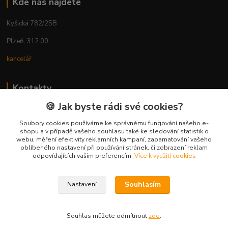
Kde nás najdete
Kyšická 782/25B
Plzeň, 312 00
kancelář
Kontakty
🍪 Jak byste rádi své cookies?
Ing. Michal Vaněk
+420 603 332 100
Soubory cookies používáme ke správnému fungování našeho e-
shopu a v případě vašeho souhlasu také ke sledování statistik o
(Po-Pá, 10-17 hod.)
webu, měření efektivity reklamních kampaní, zapamatování vašeho
oblíbeného nastavení při používání stránek, či zobrazení reklam
info@vyhodnynakup.eu
odpovídajících vašim preferencím.
Více k využití cookies
Souhlasím
Nastavení
Souhlas můžete odmítnout
zde
.
Vytvořeno na
Eshop-rychle.cz