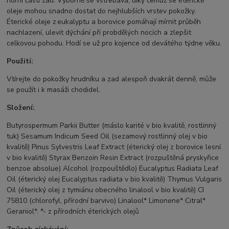
horní části zad. Výborně se vstřebává, díky čemuž se éterické
oleje mohou snadno dostat do nejhlubších vrstev pokožky.
Éterické oleje z eukalyptu a borovice pomáhají mírnit průběh
nachlazení, ulevit dýchání při probdělých nocích a zlepšit
celkovou pohodu. Hodí se už pro kojence od devátého týdne věku.
Použití:
Vtírejte do pokožky hrudníku a zad alespoň dvakrát denně, může
se použít i k masáži chodidel.
Složení:
Butyrospermum Parkii Butter (máslo karité v bio kvalitě, rostlinný
tuk) Sesamum Indicum Seed Oil (sezamový rostlinný olej v bio
kvalitě) Pinus Sylvestris Leaf Extract (éterický olej z borovice lesní
v bio kvalitě) Styrax Benzoin Resin Extract (rozpuštěná pryskyřice
benzoe absolue) Alcohol (rozpouštědlo) Eucalyptus Radiata Leaf
Oil (éterický olej Eucalyptus radiata v bio kvalitě) Thymus Vulgaris
Oil (éterický olej z tymiánu obecného linalool v bio kvalitě) CI
75810 (chlorofyl, přírodní barvivo) Linalool* Limonene* Citral*
Geraniol*. *- z přírodních éterických olejů