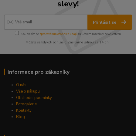
slevy!
Přihlásit se
Souhlasím se
zpracováním osobních údajů
za účelem rozesílky newsletteru.
Můžete se kdykoli odhlásit. Zasíláme jednou za 14 dní.
Informace pro zákazníky
O nás
Vše o nákupu
Obchodní podmínky
Fotogalerie
Kontakty
Blog