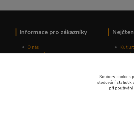
Informace pro zákazníky
Nejčten
O nás
Kutilst
Vše o nákupu
10 dův
Obchodní podmínky
chozen
Fotogalerie
Jak sp
Kontakty
Náhod
Soubory cookies 
sledování statisti
Blog
při používání