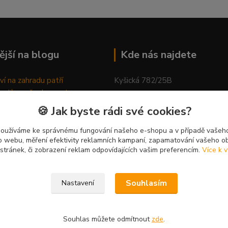
ější na blogu
Kde nás najdete
ví na zahradu patří
Kyšická 782/25B
odů, proč relaxovat
Plzeň, 312 00
ím do přírody
🍪 Jak byste rádi své cookies?
rávně pěstovat tulipány
kancelář
ně generovaný článek
používáme ke správnému fungování našeho e-shopu a v případě vašeho
k o webu, měření efektivity reklamních kampaní, zapamatování vašeho o
 stránek, či zobrazení reklam odpovídajících vašim preferencím.
Více k v
Souhlasím
Nastavení
Souhlas můžete odmítnout
zde
.