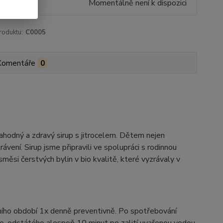
Momentálně není k dispozici
roduktu:
C0005
Komentáře
0
ahodný a zdravý sirup s jitrocelem. Dětem nejen
rávení. Sirup jsme připravili ve spolupráci s rodinnou
měsi čerstvých bylin v bio kvalitě, které vyzrávaly v
mního období 1x denně preventivně. Po spotřebování