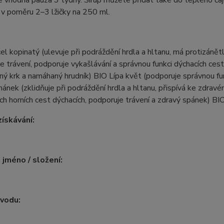
je vhodná pauza 3 týdny. Sirup můžete přidat také do teplého ča
 v poměru 2–3 lžičky na 250 ml.
cel kopinatý (ulevuje při podráždění hrdla a hltanu, má protizáně
e trávení, podporuje vykašlávání a správnou funkci dýchacích ces
ý krk a namáhaný hrudník) BIO Lípa květ (podporuje správnou fu
nek (zklidňuje při podráždění hrdla a hltanu, přispívá ke zdrav
cích horních cest dýchacích, podporuje trávení a zdravý spánek) BIO
ískávání:
 jméno / složení:
vodu: