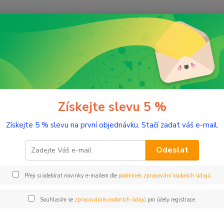
Nevíte
Hledat
+420
(Po-Pá
ětský BIO sirup s jitrocelem Emílek
ký BIO sirup s jitrocelem Emílek
Získejte slevu 5 %
Získejte 5 % slevu na první objednávku. Stačí zadat váš e-mail.
Lahodn
tráven
Odeslat
Přeji si odebírat novinky e-mailem dle
podmínek zpracování osobních údajů
.
Dos
Nej
Souhlasím se
zpracováním osobních údajů
pro účely registrace.