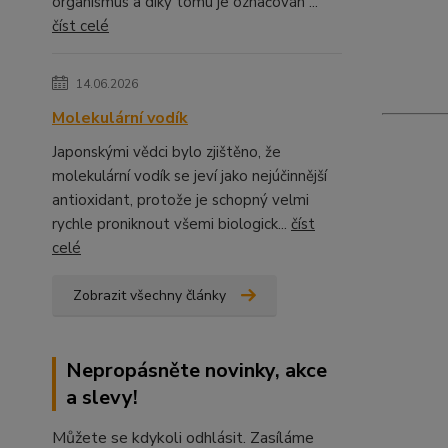
organismus a díky tomu je označován ...
číst celé
14.06.2026
Molekulární vodík
Japonskými vědci bylo zjištěno, že
molekulární vodík se jeví jako nejúčinnější
antioxidant, protože je schopný velmi
rychle proniknout všemi biologick...
číst
celé
Zobrazit všechny články
Nepropásněte novinky, akce
a slevy!
Můžete se kdykoli odhlásit. Zasíláme