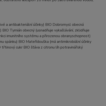
je, odstátého alespoň 10 minut po zalití uvařenou vodou,
tlivé a antibakteriální účinky) BIO Dobromysl obecná
t) BIO Tymián obecný (usnadňuje vykašlávání, zklidňuje
nkci imunitního systému a přirozenou obranyschopnost)
ému spánku) BIO Mateřídouška (má antimikrobiální účinky
 třtinový cukr BIO šťáva z citronu líh potravinářský