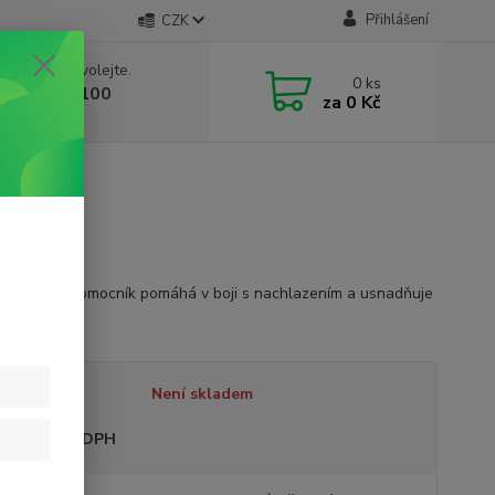
Přihlášení
CZK
 si rady? Zavolejte.
0
ks
 603 332 100
za
0 Kč
, 10-17 hod.)
ý bylinný pomocník pomáhá v boji s nachlazením a usnadňuje
í
celý popis
tupnost
Není skladem
sme plátci DPH