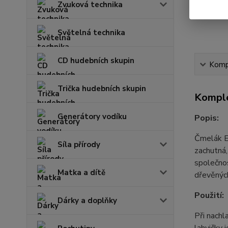
Zvuková technika
Světelná technika
CD hudebních skupin
Kompl
Trička hudebních skupin
Komple
Generátory vodíku
Popis:
Čmelák Em
Síla přírody
zachutná, 
společnos
Matka a dítě
dřevěnýc
Použití:
Dárky a doplňky
Při nachl