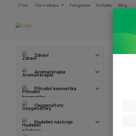
O nás
Vše o nákupu
Fotogalerie
Kontakty
Blog
Úvod
D
Zdraví
Děts
Aromaterapie
Přírodní kosmetika
Oxygenátory
Hudební nástroje