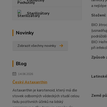
lahvičky 
Pochutiny
a nejlépe
Sterilizátory
Složení:
BIO Jitro
(usnadňuj
Novinky
podrážděn
BIO Heřmá
Zobrazit všechny novinky
při infek
Způsob z
Blog
14.06.2026
Latinské
Český Astaxanthin
Astaxanthin je karotenoid, který má dle
Země pů
stovek odborných vědeckých studií celou
řadu pozitivních účinků na lidský