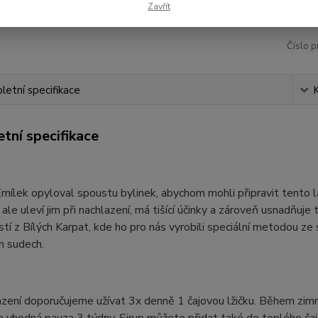
Zavřít
Číslo p
etní specifikace
tní specifikace
ílek opyloval spoustu bylinek, abychom mohli připravit tento l
ale uleví jim při nachlazení, má tišící účinky a zároveň usnadňuje t
tí z Bílých Karpat, kde ho pro nás vyrobili speciální metodou ze s
h sudech.
azení doporučujeme užívat 3x denně 1 čajovou lžičku. Během zi