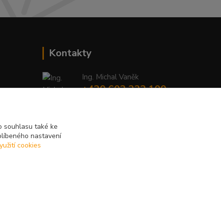
Kontakty
Ing. Michal Vaněk
+420 603 332 100
(Po-Pá, 10-17 hod.)
info@vyhodnynakup.eu
 souhlasu také ke
blíbeného nastavení
yužití cookies
Vytvořeno na
Eshop-rychle.cz