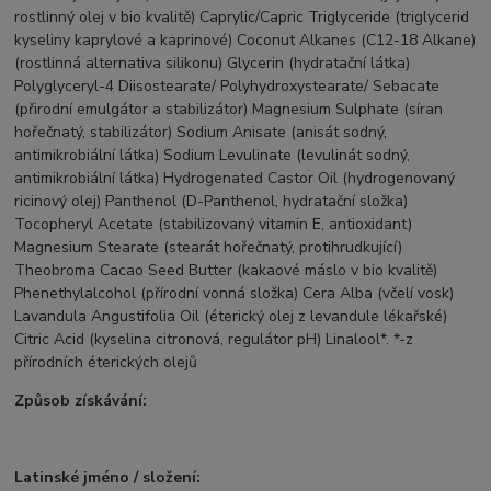
rostlinný olej v bio kvalitě) Caprylic/Capric Triglyceride (triglycerid
kyseliny kaprylové a kaprinové) Coconut Alkanes (C12-18 Alkane)
(rostlinná alternativa silikonu) Glycerin (hydratační látka)
Polyglyceryl-4 Diisostearate/ Polyhydroxystearate/ Sebacate
(přirodní emulgátor a stabilizátor) Magnesium Sulphate (síran
hořečnatý, stabilizátor) Sodium Anisate (anisát sodný,
antimikrobiální látka) Sodium Levulinate (levulinát sodný,
antimikrobiální látka) Hydrogenated Castor Oil (hydrogenovaný
ricinový olej) Panthenol (D-Panthenol, hydratační složka)
Tocopheryl Acetate (stabilizovaný vitamin E, antioxidant)
Magnesium Stearate (stearát hořečnatý, protihrudkující)
Theobroma Cacao Seed Butter (kakaové máslo v bio kvalitě)
Phenethylalcohol (přírodní vonná složka) Cera Alba (včelí vosk)
Lavandula Angustifolia Oil (éterický olej z levandule lékařské)
Citric Acid (kyselina citronová, regulátor pH) Linalool*. *-z
přírodních éterických olejů
Způsob získávání:
Latinské jméno / složení: