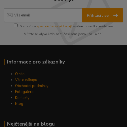
Přihlásit se
Souhlasím se
zpracováním osobních údajů
za účelem rozesílky newsletteru.
Můžete se kdykoli odhlásit. Zasíláme jednou za 14 dní.
Informace pro zákazníky
O nás
Vše o nákupu
Obchodní podmínky
Fotogalerie
Kontakty
Blog
Nejčtenější na blogu