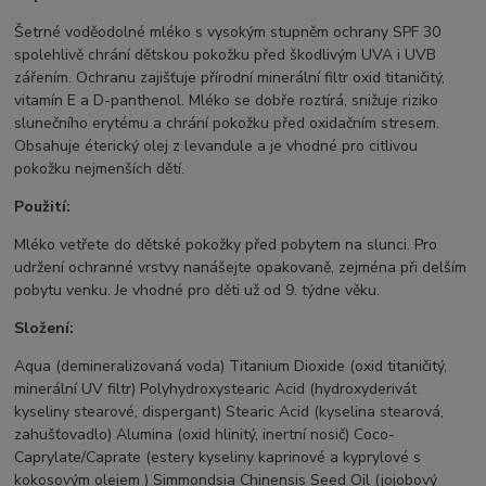
Šetrné voděodolné mléko s vysokým stupněm ochrany SPF 30
spolehlivě chrání dětskou pokožku před škodlivým UVA i UVB
zářením. Ochranu zajišťuje přírodní minerální filtr oxid titaničitý,
vitamín E a D-panthenol. Mléko se dobře roztírá, snižuje riziko
slunečního erytému a chrání pokožku před oxidačním stresem.
Obsahuje éterický olej z levandule a je vhodné pro citlivou
pokožku nejmenších dětí.
Použití:
Mléko vetřete do dětské pokožky před pobytem na slunci. Pro
udržení ochranné vrstvy nanášejte opakovaně, zejména při delším
pobytu venku. Je vhodné pro děti už od 9. týdne věku.
Složení:
Aqua (demineralizovaná voda) Titanium Dioxide (oxid titaničitý,
minerální UV filtr) Polyhydroxystearic Acid (hydroxyderivát
kyseliny stearové, dispergant) Stearic Acid (kyselina stearová,
zahušťovadlo) Alumina (oxid hlinitý, inertní nosič) Coco-
Caprylate/Caprate (estery kyseliny kaprinové a kyprylové s
kokosovým olejem ) Simmondsia Chinensis Seed Oil (jojobový