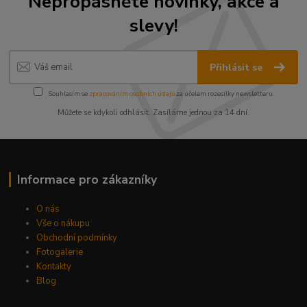
Nepropásněte novinky, akce a
slevy!
Přihlásit se
Souhlasím se
zpracováním osobních údajů
za účelem rozesílky newsletteru.
Můžete se kdykoli odhlásit. Zasíláme jednou za 14 dní.
Informace pro zákazníky
O nás
Vše o nákupu
Obchodní podmínky
Fotogalerie
Kontakty
Blog