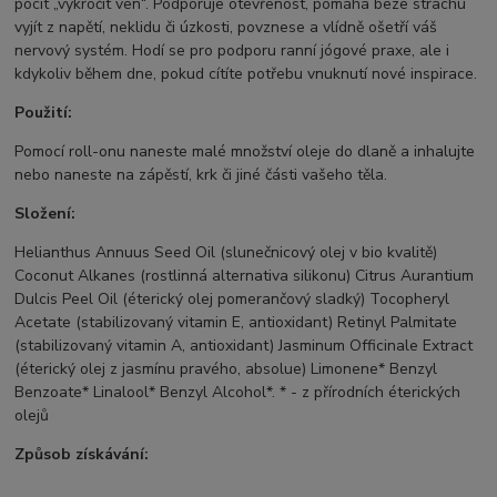
pocit „vykročit ven“. Podporuje otevřenost, pomáhá beze strachu
vyjít z napětí, neklidu či úzkosti, povznese a vlídně ošetří váš
nervový systém. Hodí se pro podporu ranní jógové praxe, ale i
kdykoliv během dne, pokud cítíte potřebu vnuknutí nové inspirace.
Použití:
Pomocí roll-onu naneste malé množství oleje do dlaně a inhalujte
nebo naneste na zápěstí, krk či jiné části vašeho těla.
Složení:
Helianthus Annuus Seed Oil (slunečnicový olej v bio kvalitě)
Coconut Alkanes (rostlinná alternativa silikonu) Citrus Aurantium
Dulcis Peel Oil (éterický olej pomerančový sladký) Tocopheryl
Acetate (stabilizovaný vitamin E, antioxidant) Retinyl Palmitate
(stabilizovaný vitamin A, antioxidant) Jasminum Officinale Extract
(éterický olej z jasmínu pravého, absolue) Limonene* Benzyl
Benzoate* Linalool* Benzyl Alcohol*. * - z přírodních éterických
olejů
Způsob získávání: