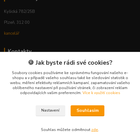
Kyšická 782/25B
Plzeň, 312 00
kancelář
Kontakty
🍪 Jak byste rádi své cookies?
Ing. Michal Vaněk
+420 603 332 100
Soubory cookies používáme ke správnému fungování našeho e-
shopu a v případě vašeho souhlasu také ke sledování statistik o
(Po-Pá, 10-17 hod.)
webu, měření efektivity reklamních kampaní, zapamatování vašeho
oblíbeného nastavení při používání stránek, či zobrazení reklam
info@vyhodnynakup.eu
odpovídajících vašim preferencím.
Více k využití cookies
Souhlasím
Nastavení
Souhlas můžete odmítnout
zde
.
Vytvořeno na
Eshop-rychle.cz