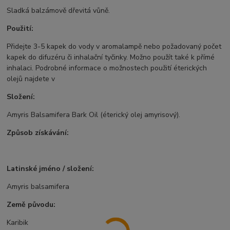
Sladká balzámově dřevitá vůně.
Použití:
Přidejte 3-5 kapek do vody v aromalampě nebo požadovaný počet
kapek do difuzéru či inhalační tyčinky. Možno použít také k přímé
inhalaci. Podrobné informace o možnostech použití éterických
olejů najdete v
Složení:
Amyris Balsamifera Bark Oil (éterický olej amyrisový).
Způsob získávání:
Latinské jméno / složení:
Amyris balsamifera
Země původu:
Karibik