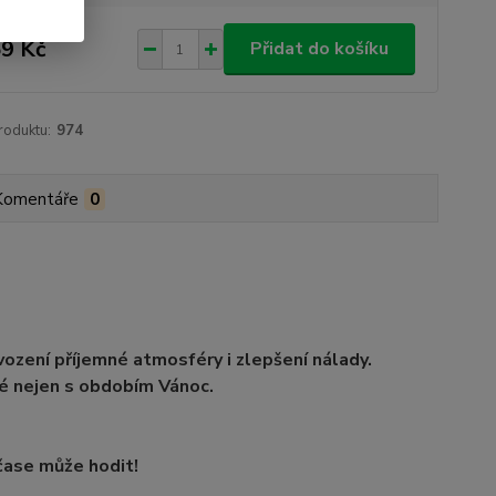
9 Kč
Přidat do košíku
roduktu:
974
Komentáře
0
vození příjemné atmosféry i zlepšení nálady.
é nejen s obdobím Vánoc.
 čase může hodit!