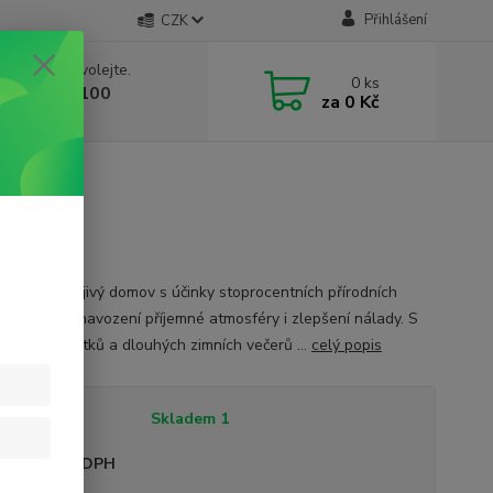
Přihlášení
CZK
 si rady? Zavolejte.
0
ks
 603 332 100
za
0 Kč
, 10-17 hod.)
sada Pro hřejivý domov s účinky stoprocentních přírodních
kých olejů k navození příjemné atmosféry i zlepšení nálady. S
ánočních svátků a dlouhých zimních večerů ...
celý popis
tupnost
Skladem 1
sme plátci DPH