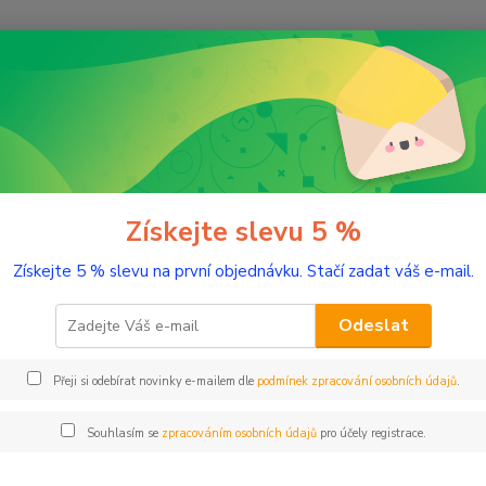
Nevíte
Hledat
+420
(Po-Pá
romaterapie
Směsi éterických olejů
Zimní sada Pro hřejivý domov
í sada Pro hřejivý domov
Získejte slevu 5 %
Získejte 5 % slevu na první objednávku. Stačí zadat váš e-mail.
Zimní 
éteric
Odeslat
vůní v
Přeji si odebírat novinky e-mailem dle
podmínek zpracování osobních údajů
.
Dos
Souhlasím se
zpracováním osobních údajů
pro účely registrace.
Nej