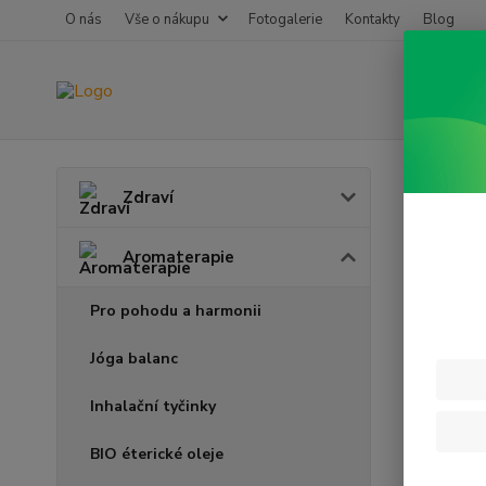
O nás
Vše o nákupu
Fotogalerie
Kontakty
Blog
Úvod
A
Zdraví
Zimn
Aromaterapie
Pro pohodu a harmonii
Jóga balanc
Inhalační tyčinky
BIO éterické oleje