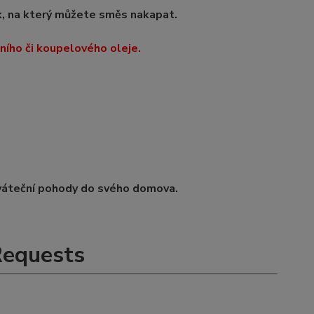
k, na který můžete směs nakapat.
ího či koupelového oleje.
 sváteční pohody do svého domova.
Requests