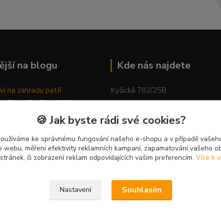
ější na blogu
Kde nás najdete
ví na zahradu patří
Kyšická 782/25B
odů, proč relaxovat
Plzeň, 312 00
ím do přírody
🍪 Jak byste rádi své cookies?
rávně pěstovat tulipány
kancelář
ně generovaný článek
používáme ke správnému fungování našeho e-shopu a v případě vašeho
k o webu, měření efektivity reklamních kampaní, zapamatování vašeho o
 stránek, či zobrazení reklam odpovídajících vašim preferencím.
Více k v
Souhlasím
Nastavení