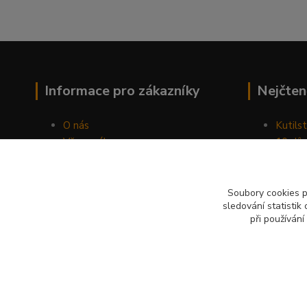
Informace pro zákazníky
Nejčten
O nás
Kutilst
Vše o nákupu
10 dův
Obchodní podmínky
chozen
Fotogalerie
Jak sp
Kontakty
Náhod
Soubory cookies 
sledování statisti
Blog
při používání