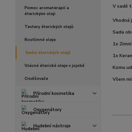
V sadě t
Pomoc aromaterapií a
éterickými oleji
Vhodná j
Testery éterických olejů
Sada ob
Rostlinné oleje
1x Zimní
Směsi éterických olejů
1x Kera
Vzácné éterické oleje v jojobě
Komu ud
Osvěžovače
Všem mil
Přírodní kosmetika
Oxygenátory
Hudební nástroje