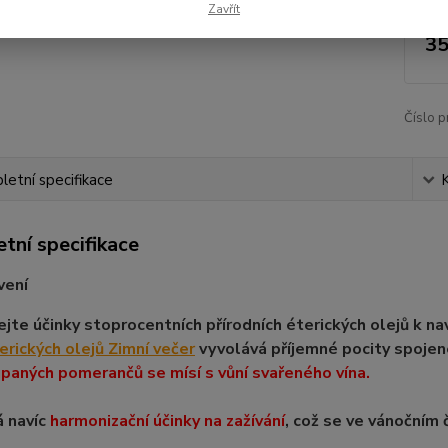
Zavřít
35
Číslo p
etní specifikace
tní specifikace
vení
jte účinky stoprocentních přírodních éterických olejů k na
rických olejů Zimní večer
vyvolává příjemné pocity spojen
paných pomerančů se mísí s vůní svařeného vína.
 navíc
harmonizační účinky na zažívání
, což se ve vánočním