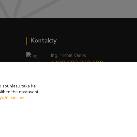
Kontakty
Ing. Michal Vaněk
+420 603 332 100
(Po-Pá, 10-17 hod.)
info@vyhodnynakup.eu
 souhlasu také ke
blíbeného nastavení
yužití cookies