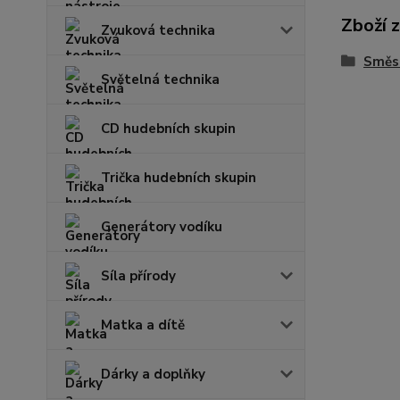
Zboží 
Zvuková technika
Směsi
Světelná technika
CD hudebních skupin
Trička hudebních skupin
Generátory vodíku
Síla přírody
Matka a dítě
Dárky a doplňky