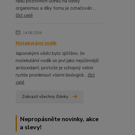
řadu pozitivních účinků na lidský
organismus a díky tomu je označován ...
číst celé
14.06.2026
Molekulární vodík
Japonskými vědci bylo zjištěno, že
molekulární vodík se jeví jako nejúčinnější
antioxidant, protože je schopný velmi
rychle proniknout všemi biologick...
číst
celé
Zobrazit všechny články
Nepropásněte novinky, akce
a slevy!