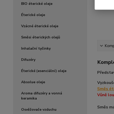
BIO éterické oleje
Éterické oleje
Vzácné éterické oleje
Směsi éterických olejů
Kompl
Inhalační tyčinky
Difuzéry
Komple
Éterické (esenciální) oleje
Předsta
Absolue oleje
Vyzkouše
Směs éte
Aroma difuzéry a vonná
Vůně lou
keramika
Směs má
Osvěžovače vzduchu