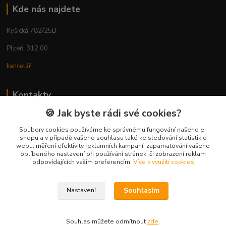
Kde nás najdete
Kyšická 782/25B
Plzeň, 312 00
kancelář
Kontakty
🍪 Jak byste rádi své cookies?
Ing. Michal Vaněk
+420 603 332 100
Soubory cookies používáme ke správnému fungování našeho e-
shopu a v případě vašeho souhlasu také ke sledování statistik o
(Po-Pá, 10-17 hod.)
webu, měření efektivity reklamních kampaní, zapamatování vašeho
oblíbeného nastavení při používání stránek, či zobrazení reklam
info@vyhodnynakup.eu
odpovídajících vašim preferencím.
Více k využití cookies
Souhlasím
Nastavení
Souhlas můžete odmítnout
zde
.