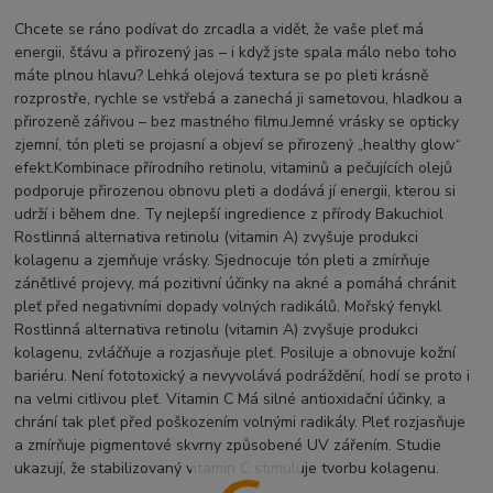
Chcete se ráno podívat do zrcadla a vidět, že vaše pleť má
energii, šťávu a přirozený jas – i když jste spala málo nebo toho
máte plnou hlavu? Lehká olejová textura se po pleti krásně
rozprostře, rychle se vstřebá a zanechá ji sametovou, hladkou a
přirozeně zářivou – bez mastného filmu.Jemné vrásky se opticky
zjemní, tón pleti se projasní a objeví se přirozený „healthy glow“
efekt.Kombinace přírodního retinolu, vitaminů a pečujících olejů
podporuje přirozenou obnovu pleti a dodává jí energii, kterou si
udrží i během dne. Ty nejlepší ingredience z přírody Bakuchiol
Rostlinná alternativa retinolu (vitamin A) zvyšuje produkci
kolagenu a zjemňuje vrásky. Sjednocuje tón pleti a zmírňuje
zánětlivé projevy, má pozitivní účinky na akné a pomáhá chránit
pleť před negativními dopady volných radikálů. Mořský fenykl
Rostlinná alternativa retinolu (vitamin A) zvyšuje produkci
kolagenu, zvláčňuje a rozjasňuje pleť. Posiluje a obnovuje kožní
bariéru. Není fototoxický a nevyvolává podráždění, hodí se proto i
na velmi citlivou pleť. Vitamin C Má silné antioxidační účinky, a
chrání tak pleť před poškozením volnými radikály. Pleť rozjasňuje
a zmírňuje pigmentové skvrny způsobené UV zářením. Studie
ukazují, že stabilizovaný vitamin C stimuluje tvorbu kolagenu.