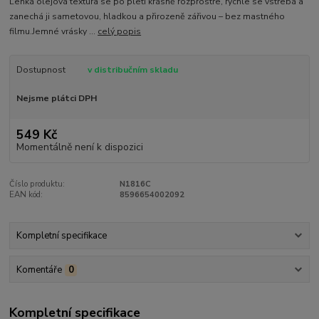
Lehká olejová textura se po pleti krásně rozprostře, rychle se vstřebá a
zanechá ji sametovou, hladkou a přirozeně zářivou – bez mastného
filmu.Jemné vrásky ...
celý popis
Dostupnost
v distribučním skladu
Nejsme plátci DPH
549 Kč
Momentálně není k dispozici
Číslo produktu:
N1816C
EAN kód:
8596654002092
Kompletní specifikace
Komentáře
0
Kompletní specifikace