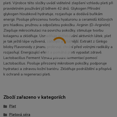
pleti. Výrobce této složky uvádí viditelné zlepšení vzhledu pleti při
pravidelném používání již během 42 dnů. Glykogen Přírodní
glykogen hloubkově hydratuje, rozjasňuje a dodává buňkám
energii. Posiluje přirozenou tvorbu hyaluronu a ceramidů klíčových
pro hladkou, pružnou a odpočatou pokožku. Arginin (D-Argirelin)
Zlepšuje mikrocirkulaci na povrchu pokožky, stimuluje tvorbu
kolagenu a zklidňuje. Usnadňuje vstřebávání aktivních látek, pleť
je tak ještě lépe vyživená, zářivější a vitálnější. Extrakt z Ginkgo
biloby Flavonoidy z jinanu prokrvují, chrání před volnými radikály a
rozjasňují. Energizující efekt a pomáhá pleti vypadat zdravě.
Lactobacillus Ferment Vzniká přírodní fermentací pomocí
Lactobacillus. Posiluje přirozený mikrobiom pokožky, podporuje
hydrataci a zdravou kožní bariéru. Zklidňuje podráždění a přispívá
k ochraně a regeneraci pleti.
Zboží zařazeno v kategoriích
Pleť
Pleťová séra