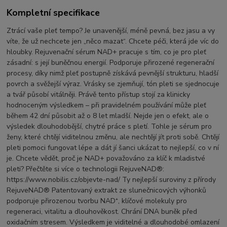
Kompletní specifikace
Ztrácí vaše pleť tempo? Je unavenější, méně pevná, bez jasu a vy
víte, že už nechcete jen „něco mazat“. Chcete péči, která jde víc do
hloubky. Rejuvenační sérum NAD+ pracuje s tím, co je pro pleť
zásadní: s její buněčnou energií. Podporuje přirozené regenerační
procesy, díky nimž pleť postupně získává pevnější strukturu, hladší
povrch a svěžejší výraz. Vrásky se zjemňují, tón pleti se sjednocuje
a tvář působí vitálněji. Právě tento přístup stojí za klinicky
hodnoceným výsledkem – při pravidelném používání může pleť
během 42 dní působit až o 8 let mladší. Nejde jen o efekt, ale o
výsledek dlouhodobější, chytré práce s pletí. Tohle je sérum pro
ženy, které chtějí viditelnou změnu, ale nechtějí jít proti sobě. Chtějí
pleti pomoci fungovat lépe a dát jí šanci ukázat to nejlepší, co v ní
je. Chcete vědět, proč je NAD+ považováno za klíč k mladistvé
pleti? Přečtěte si více o technologii RejuveNAD®:
https://www.nobilis.cz/objevte-nad/ Ty nejlepší suroviny z přírody
RejuveNAD® Patentovaný extrakt ze slunečnicových výhonků
podporuje přirozenou tvorbu NAD⁺, klíčové molekuly pro
regeneraci, vitalitu a dlouhověkost. Chrání DNA buněk před
oxidačním stresem. Výsledkem je viditelné a dlouhodobé omlazení