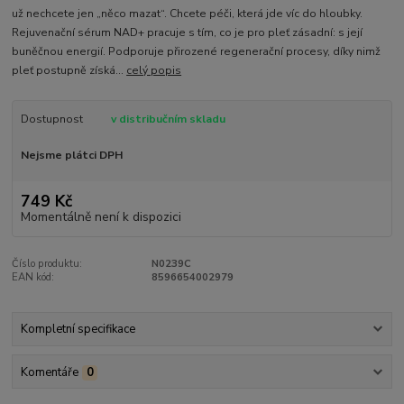
už nechcete jen „něco mazat“. Chcete péči, která jde víc do hloubky.
Rejuvenační sérum NAD+ pracuje s tím, co je pro pleť zásadní: s její
buněčnou energií. Podporuje přirozené regenerační procesy, díky nimž
pleť postupně získá...
celý popis
Dostupnost
v distribučním skladu
Nejsme plátci DPH
749 Kč
Momentálně není k dispozici
Číslo produktu:
N0239C
EAN kód:
8596654002979
Kompletní specifikace
Komentáře
0