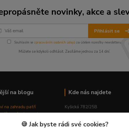
epropásněte novinky, akce a slev
Přihlásit se
Souhlasím se
zpracováním osobních údajů
za účelem rozesílky newsletteru.
Můžete se kdykoli odhlásit. Zasíláme jednou za 14 dní.
ější na blogu
Kde nás najdete
ví na zahradu patří
Kyšická 782/25B
odů, proč relaxovat
Plzeň, 312 00
ím do přírody
🍪 Jak byste rádi své cookies?
rávně pěstovat tulipány