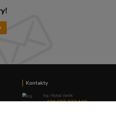
y!
Kontakty
Ing. Michal Vaněk
+420 603 332 100
(Po-Pá, 10-17 hod.)