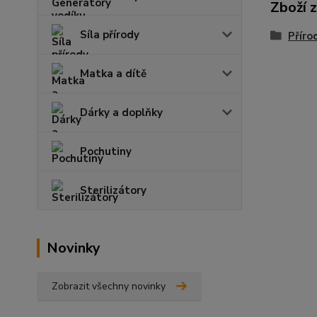
Zboží 
Síla přírody
Příro
Matka a dítě
Dárky a doplňky
Pochutiny
Sterilizátory
Novinky
Zobrazit všechny novinky