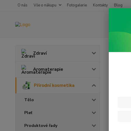
O nás
Vše o nákupu
Fotogalerie
Kontakty
Blog
Úvod
P
Zdraví
Rege
Aromaterapie
Přírodní kosmetika
Tělo
Pleť
Produktové řady