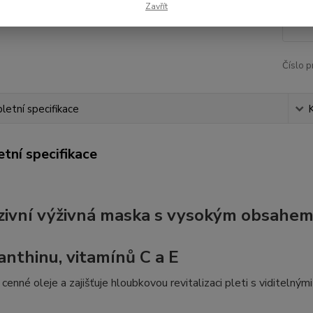
Zavřít
52
Číslo p
etní specifikace
tní specifikace
zivní výživná maska s vysokým obsahe
anthinu, vitamínů C a E
cenné oleje a zajišťuje hloubkovou revitalizaci pleti s viditelným