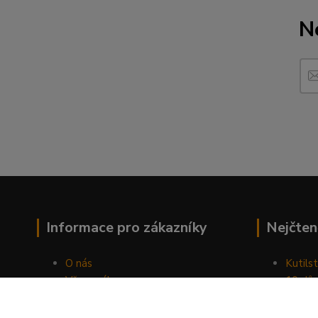
N
Informace pro zákazníky
Nejčten
O nás
Kutilst
Vše o nákupu
10 dův
Obchodní podmínky
chozen
Fotogalerie
Jak sp