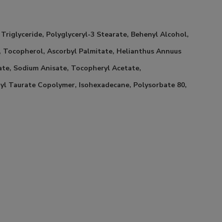
Triglyceride, Polyglyceryl-3 Stearate, Behenyl Alcohol,
e, Tocopherol, Ascorbyl Palmitate, Helianthus Annuus
late, Sodium Anisate, Tocopheryl Acetate,
hyl Taurate Copolymer, Isohexadecane, Polysorbate 80,