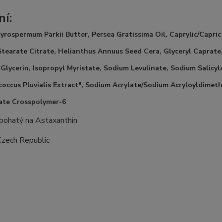
ní:
yrospermum Parkii Butter, Persea Gratissima Oil, Caprylic/Capric 
Stearate Citrate, Helianthus Annuus Seed Cera, Glyceryl Caprat
 Glycerin, Isopropyl Myristate, Sodium Levulinate, Sodium Salicy
ccus Pluvialis Extract*, Sodium Acrylate/Sodium Acryloyldimet
late Crosspolymer-6
 bohatý na Astaxanthin
Czech Republic