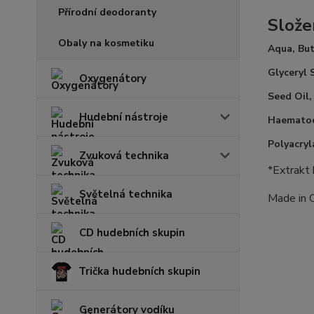
Přírodní deodoranty
Slože
Obaly na kosmetiku
Aqua, But
Glyceryl 
Oxygenátory
Seed Oil,
Hudební nástroje
Haematoco
Polyacry
Zvuková technika
*Extrakt
Světelná technika
Made in 
CD hudebních skupin
Trička hudebních skupin
Generátory vodíku