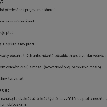
y:
há předcházet projevům stárnutí
cí a regenerační účinek
zuje pleť
ně zlepšuje stav pleti
ysoký obsah silných antioxidantů působících proti vzniku volných 
hem cenných olejů a másel (avokádový olej, bambucké máslo)
chny typy pleti
ace:
 nanášejte dvakrát až třikrát týdně na vyčištěnou pleť a nech
kým ubrouskem.