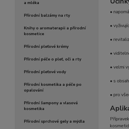
Účink
a mléka
• napomá
Přírodní balzámy na rty
• vyživují
Knihy o aromaterapii a přírodní
kosmetice
• revitali
Přírodní pleťové krémy
• viditel
Přírodní péče o pleť, oči a rty
• velmi v
Přírodní pleťové vody
• s obsa
Přírodní kosmetika a péče po
opalování
• pro vše
Přírodní šampony a vlasová
Aplik
kosmetika
Přípravek
Přírodní sprchové gely a mýdla
kosmetic