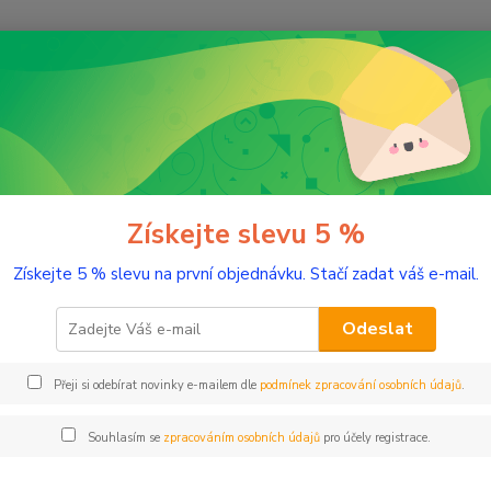
Nevíte
Hledat
+420
(Po-Pá
řírodní kosmetika
Regenerační maska s antioxidanty
nerační maska s antioxidanty
Získejte slevu 5 %
Získejte 5 % slevu na první objednávku. Stačí zadat váš e-mail.
Regene
vysoký
Odeslat
Přeji si odebírat novinky e-mailem dle
podmínek zpracování osobních údajů
.
Dos
Nej
Souhlasím se
zpracováním osobních údajů
pro účely registrace.