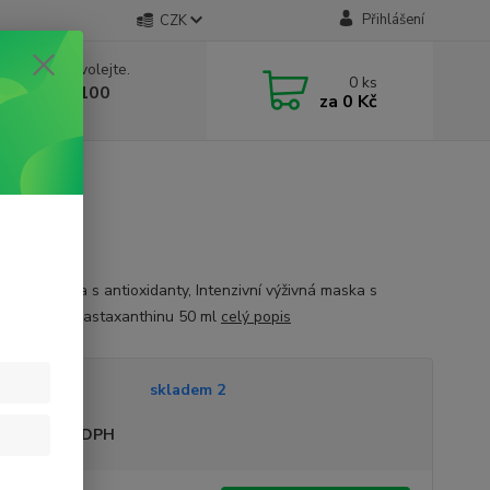
Přihlášení
CZK
 si rady? Zavolejte.
0
ks
 603 332 100
za
0 Kč
, 10-17 hod.)
rační maska s antioxidanty, Intenzivní výživná maska s
m obsahem astaxanthinu 50 ml
celý popis
tupnost
skladem 2
sme plátci DPH