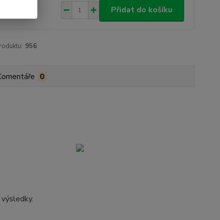
9 Kč
Přidat do košíku
roduktu:
956
Komentáře
0
m
i výsledky.