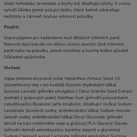
Směs heřmánku, levandule a myrhy má zklidňující účinky. S vodou
vytváří Jůlinka jemné pečující mléko, které šetrně odstraňuje
nečistoty a zároveň zvyšuje odolnost pokožky.
Použití:
Doporučujeme pro každodenní mytí dětských intimních partií.
Naneste mycí balzám na vlhkou sliznici zevních částí intimních
partií nebo na pokožku, jemně rozetřete a nechte krátce působit.
Důkladně opláchněte.
Složení:
Aqua (demineralizovaná voda) Helianthus Annuus Seed Oil
(slunečnicový olej v bio kvalitě) Glycerin (hydratační látka)
Sucrose Laurate (přírodní emulgátor ) Citrus Grandis Seed Extract
(extrakt z grepových jader) Xanthan Gum (přírodní polysacharid,
zahušťovadlo) Bisabolol (alfa-bisabolol, zklidňující složka) Sodium
Levulinate (levulinát sodný, antimikrobiální látka) Sodium Anisate
(anisát sodný, antimikrobiální látka) Decyl Glucoside (přírodní
tenzid na bázi rostlinného oleje a glukózy) PCA Glyceryl Oleate
(přírodní derivát aminokyseliny, kyseliny olejové a glycerinu)
Sodium Caproyl/Lauroyl Lactylate (přírodní emulgátor) Sucrose