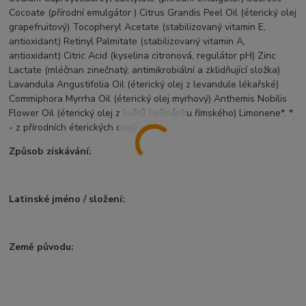
Cocoate (přírodní emulgátor ) Citrus Grandis Peel Oil (éterický olej
grapefruitový) Tocopheryl Acetate (stabilizovaný vitamin E,
antioxidant) Retinyl Palmitate (stabilizovaný vitamin A,
antioxidant) Citric Acid (kyselina citronová, regulátor pH) Zinc
Lactate (mléčnan zinečnatý, antimikrobiální a zklidňující složka)
Lavandula Angustifolia Oil (éterický olej z levandule lékařské)
Commiphora Myrrha Oil (éterický olej myrhový) Anthemis Nobilis
Flower Oil (éterický olej z květů heřmánku římského) Limonene*. *
- z přírodních éterických olejů
Způsob získávání:
Latinské jméno / složení:
Země původu: