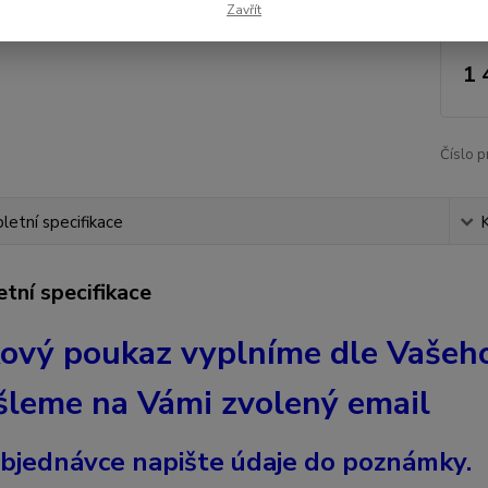
Zavřít
1 
Číslo p
etní specifikace
tní specifikace
ový poukaz vyplníme dle Vašeh
šleme na Vámi zvolený email
 objednávce napište údaje do poznámky.