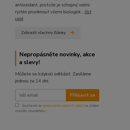
antioxidant, protože je schopný velmi
rychle proniknout všemi biologick...
číst
celé
Zobrazit všechny články
Nepropásněte novinky, akce
a slevy!
Můžete se kdykoli odhlásit. Zasíláme
jednou za 14 dní.
Přihlásit se
Souhlasím se
zpracováním osobních údajů
za účelem
rozesílky newsletteru.