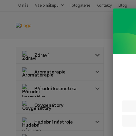
O nás
Vše o nákupu
Fotogalerie
Kontakty
Blog
Úvod
D
Zdraví
Komp
Aromaterapie
Přírodní kosmetika
Oxygenátory
Hudební nástroje