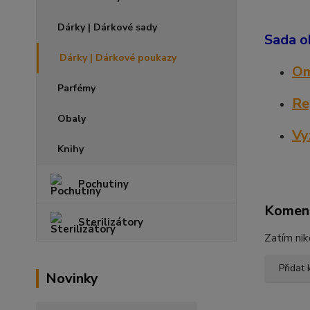
Dárky | Dárkové sady
Sada o
Dárky | Dárkové poukazy
Om
Parfémy
Re
Obaly
Vy
Knihy
Pochutiny
Komen
Sterilizátory
Zatím nik
Přidat
Novinky