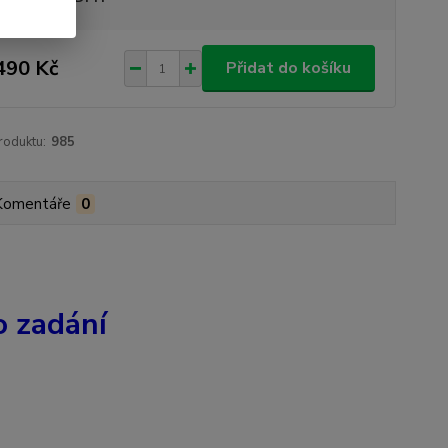
490 Kč
Přidat do košíku
roduktu:
985
Komentáře
0
o zadání