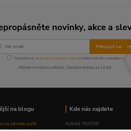
epropásněte novinky, akce a slev
Přihlásit se
Souhlasím se
zpracováním osobních údajů
za účelem rozesílky newsletteru.
Můžete se kdykoli odhlásit. Zasíláme jednou za 14 dní.
ější na blogu
Kde nás najdete
ví na zahradu patří
Kyšická 782/25B
odů, proč relaxovat