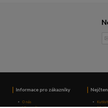
N
Informace pro zákazníky
Nejčten
O nás
Kutilst
Vše o nákupu
10 dův