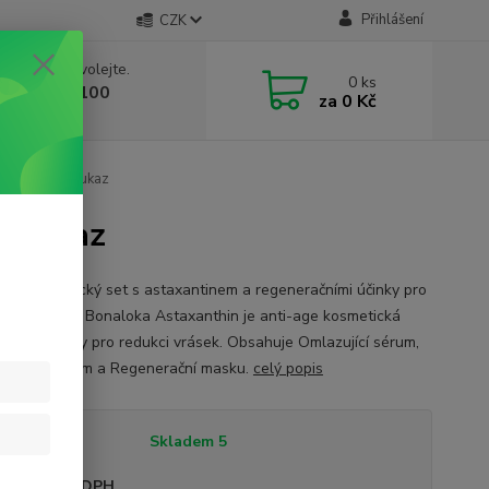
Přihlášení
CZK
 si rady? Zavolejte.
0
ks
 603 332 100
za
0 Kč
, 10-17 hod.)
- dárkový poukaz
 poukaz
tní kosmetický set s astaxantinem a regeneračními účinky pro
y typy pleti. Bonaloka Astaxanthin je anti-age kosmetická
 antioxidanty pro redukci vrásek. Obsahuje Omlazující sérum,
jící noční krém a Regenerační masku.
celý popis
tupnost
Skladem 5
sme plátci DPH