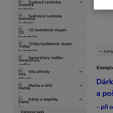
Zvuková technika
Světelná technika
CD hudebních skupin
Trička hudebních skupin
Kompl
Generátory vodíku
Komple
Síla přírody
Dárk
Matka a dítě
a po
Dárky a doplňky
- při
Dárkové sady