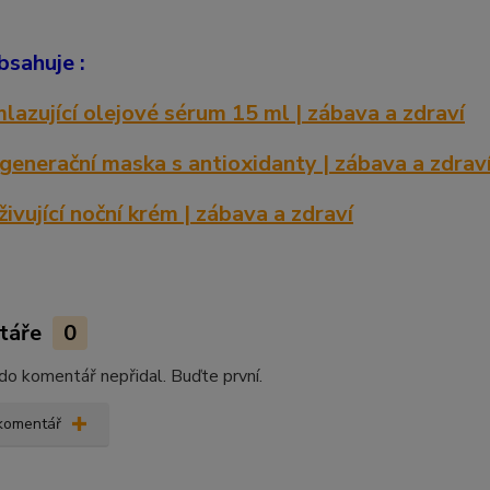
bsahuje :
lazující olejové sérum 15 ml | zábava a zdraví
generační maska s antioxidanty | zábava a zdrav
živující noční krém | zábava a zdraví
táře
0
do komentář nepřidal. Buďte první.
 komentář